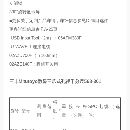
功能锁
330°旋转显示屏
■更多关于定制产品详情，详细信息参见C-49口选件
更多详细信息参见A-25页
·USB Input Tool（2m）：06AFM380F
·U-WAVE-T 连接电缆
02AZD790F（（160mm）
02AZE140F；脚踏开关用
三丰Mitutoyo数显三爪式孔径千分尺568-361
精
测量范
重
接长杆
SPC电缆（选
货号
型号
度*
围
量
（选件）
件）
1