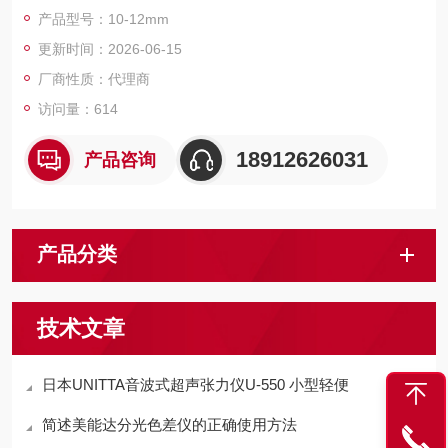
&amp;amp;amp;#183;钛涂层的量爪提供优质的耐用性和耐冲击
产品型号：10-12mm
性，并能让仪器测量到盲孔的底部。
更新时间：2026-06-15
&amp;amp;amp;#183;三爪接触测头保证可以获得高度可重复的
测量数据。
厂商性质：代理商
&amp;amp;amp;#183;线性编码器能够避免超速误差。
访问量：614
18912626031
产品咨询
产品分类
技术文章
日本UNITTA音波式超声张力仪U-550 小型轻便
简述美能达分光色差仪的正确使用方法