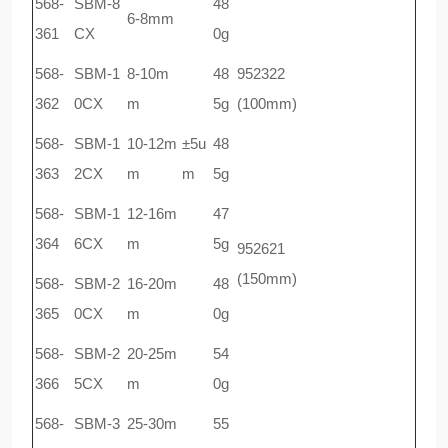
568-
SBM-8
48
6-8mm
361
CX
0g
568-
SBM-1
8-10m
48
952322
362
0CX
m
5g
(100mm)
568-
SBM-1
10-12m
±5u
48
363
2CX
m
m
5g
568-
SBM-1
12-16m
47
364
6CX
m
5g
952621
(150mm)
568-
SBM-2
16-20m
48
365
0CX
m
0g
568-
SBM-2
20-25m
54
366
5CX
m
0g
568-
SBM-3
25-30m
55