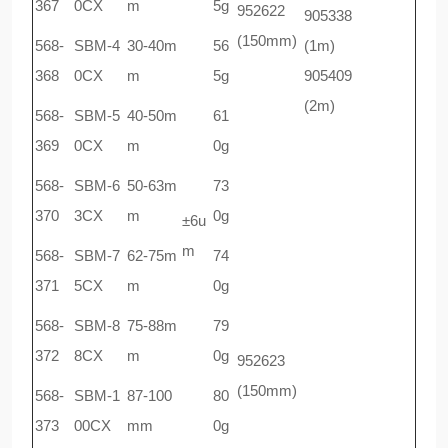
367
0CX
m
5g
952622
905338
(150mm)
568-
SBM-4
30-40m
56
(1m)
368
0CX
m
5g
905409
(2m)
568-
SBM-5
40-50m
61
369
0CX
m
0g
568-
SBM-6
50-63m
73
370
3CX
m
0g
±6u
m
568-
SBM-7
62-75m
74
371
5CX
m
0g
568-
SBM-8
75-88m
79
372
8CX
m
0g
952623
(150mm)
568-
SBM-1
87-100
80
373
00CX
mm
0g