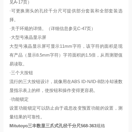
见A-17页）
·可更换测头的孔径千分尺可提供部分套装和全部套装选
择。
·关于环规的详情。（详细信息参见C-47页）
·大型号液晶显示屏
大型号液晶显示屏可显示11mm字符，该字符的面积是现
有产品（显示8.5mm字符）字符面积的1.5倍，从而测塑值
易读取。
·三个大按钮
流行的三大按钮设计，就像用在ABS ID-N/ID-B防冷却液数
显指示表上的样，使按钮和操作变得更容易。
·功能锁定
设置功能锁定可以防止由于疏忽改变预置功能的设置，测
量结果的可靠性。
Mitutoyo三丰数显三爪式孔径千分尺568-363
规格