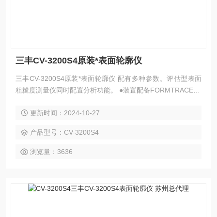
三丰CV-3200S4原装*表面轮廓仪
三丰CV-3200S4原装*表面轮廓仪 配有多种参数。评估型表面
粗糙度测量仪同时配置分析功能。 ●装置配备FORMTRACEPA
K表面粗糙度/轮廓分析程序。 ●标配高分辨率的Z1轴检出器，
更新时间：2024-10-27
高显示分辨力为0.0001&amp;#181;m（测量范围为8&amp;#1
81;m时）。
产品型号：CV-3200S4
浏览量：3636