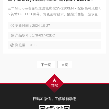
三丰Mitutoyo表面粗糙度轮廓仪SV-2100M4 • 配备高可见度7.
5 英寸TFT LCD 屏幕。彩色图标显示、触控式面板，显示更清
晰，操作更简单，读取容易。 • 轻松定位使用控制器内置的操
更新时间：2024-10-27
纵杆，轻松、快速地定位。小孔内侧的测量，需要对微小测头
进行微调。利用手动手柄，实现轻松微调。
产品型号：178-637-02DC
浏览量：3196
下一页
末页
扫码加微信，了解最新动态