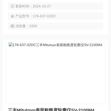
晰，操作更简单，读取容易。 • 轻松定位使用控制器内置的操
更新时间：2024-10-27
纵杆，轻松、快速地定位。小孔内侧的测量，需要对微小测头
进行微调。利用手动手柄，实现轻松微调。
产品型号：178-637-02DC
浏览量：3359
三丰Mitutoyo表面粗糙度轮廓仪SV-2100M4