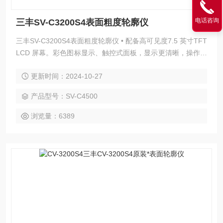
电话咨询
三丰SV-C3200S4表面粗度轮廓仪
三丰SV-C3200S4表面粗度轮廓仪 • 配备高可见度7.5 英寸TFT
LCD 屏幕。彩色图标显示、触控式面板，显示更清晰，操作更
简单，读取容易。 • 轻松定位使用控制器内置的操纵杆，轻
更新时间：2024-10-27
松、快速地定位。小孔内侧的测量，需要对微小测头进行微
调。利用手动手柄，实现轻松微调。
产品型号：SV-C4500
浏览量：6389