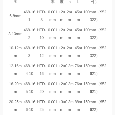
围
率
度
h
L
件）
468-16
HTD-
0.001
±2u
2m
45m
100mm（952
6-8mm
1
8
mm
m
m
m
322）
468-16
HTD-
0.001
±2u
2m
45m
100mm（952
8-10mm
2
10
mm
m
m
m
322）
10-12m
468-16
HTD-
0.001
±2u
2m
45m
100mm（952
m
3
12
mm
m
m
m
322）
12-16m
468-16
HTD-
0.001
±2u
0.3m
76m
150mm（952
m
4-10
16
mm
m
m
m
621）
16-20m
468-16
HTD-
0.001
±2u
0.3m
76m
150mm（952
m
5-10
20
mm
m
m
m
621）
20-25m
468-16
HTD-
0.001
±3u
0.3m
88m
150mm（952
m
6-10
25
mm
m
m
m
622）