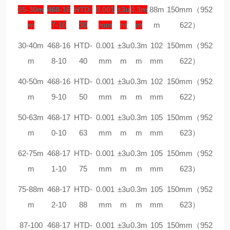
25-30m
468-16
HTD-
0.001
±3u
0.3m
88m
150mm（952
m
7-10
30
mm
m
m
m
622）
30-40m
468-16
HTD-
0.001
±3u
0.3m
102
150mm（952
m
8-10
40
mm
m
m
mm
622）
40-50m
468-16
HTD-
0.001
±3u
0.3m
102
150mm（952
m
9-10
50
mm
m
m
mm
622）
50-63m
468-17
HTD-
0.001
±3u
0.3m
105
150mm（952
m
0-10
63
mm
m
m
mm
623）
62-75m
468-17
HTD-
0.001
±3u
0.3m
105
150mm（952
m
1-10
75
mm
m
m
mm
623）
75-88m
468-17
HTD-
0.001
±3u
0.3m
105
150mm（952
m
2-10
88
mm
m
m
mm
623）
87-100
468-17
HTD-
0.001
±3u
0.3m
105
150mm（952