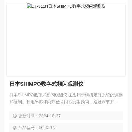
日本SHIMPO数字式频闪观测仪
日本SHIMPO数字式频闪观测仪 主要用于织机定时系统的调整
和控制。利用外部和内部信号同步发射频闪，通过调节开关处
理外部信号，在外部信号正向切边位置进行0至359度范围位
更新时间：2024-10-27
移。频闪可连续延时发射，延时角在指示灯有显示。零位可设
定在任何可选择的同步位置上 转速可实现屏幕显示。
产品型号：DT-311N