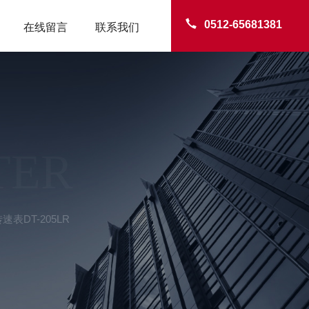
0512-65681381
在线留言
联系我们
TER
速表DT-205LR