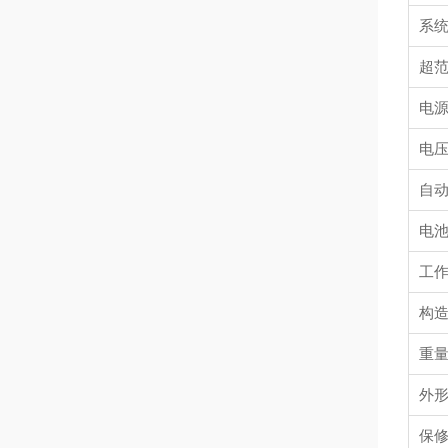
系
超
电
电
自
电
工
构
重
外
保