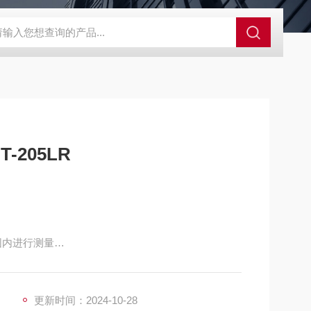
00d色差仪操作说明
三丰电子数显高度规543-471B
SJ-210三丰
-205LR
围内进行测量
处能发光显示清
更新时间：2024-10-28