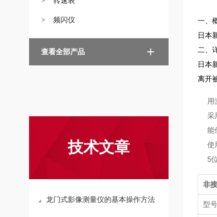
转速表
频闪仪
一、
日本新宝
二、
查看全部产品
日本新宝
离开
用
采
能
技术文章
使
5
非
龙门式影像测量仪的基本操作方法
型