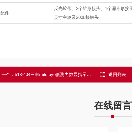
反光胶带、2个锥形接头、1个漏斗形接
准配件
英寸主轮及200L接触头
上一个：
513-404三丰mitutoyo低测力数显指示表543-404B
返回列表
在线留言