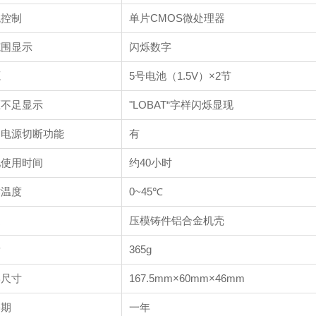
统控制
单片CMOS微处理器
范围显示
闪烁数字
源
5号电池（1.5V）×2节
压不足显示
"LOBAT“字样闪烁显现
动电源切断功能
有
池使用时间
约40小时
作温度
0~45℃
造
压模铸件铝合金机壳
量
365g
形尺寸
167.5mm×60mm×46mm
修期
一年