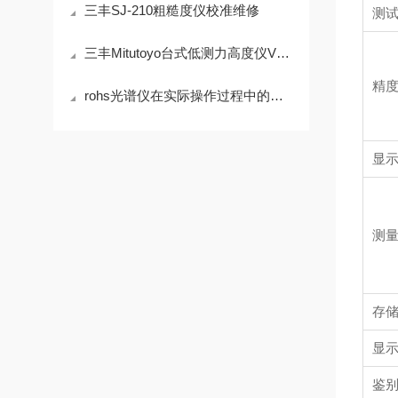
三丰SJ-210粗糙度仪校准维修
测
三丰Mitutoyo台式低测力高度仪VL-50S-B
精
rohs光谱仪在实际操作过程中的常见问题相应解决方法
显
测
存
显
鉴