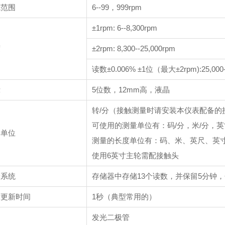
试范围
6--99，999rpm
±1rpm: 6--8,300rpm
度
±2rpm: 8,300--25,000rpm
读数±0.006% ±1位（最大±2rpm):25,000--
示
5位数，12mm高，液晶
转/分（接触测量时请安装本仪表配备的
可使用的测量单位有：码/分，米/分，英
量单位
测量的长度单位有：码、米、英尺、英
使用6英寸主轮需配接触头
储系统
存储器中存储13个读数，并保留5分钟
示更新时间
1秒（典型常用的）
别
发光二极管