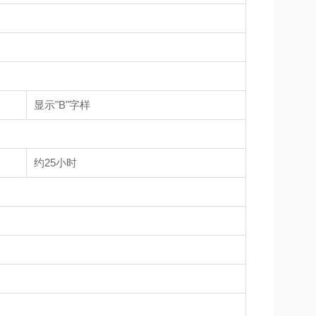
显示"B"字样
约25小时