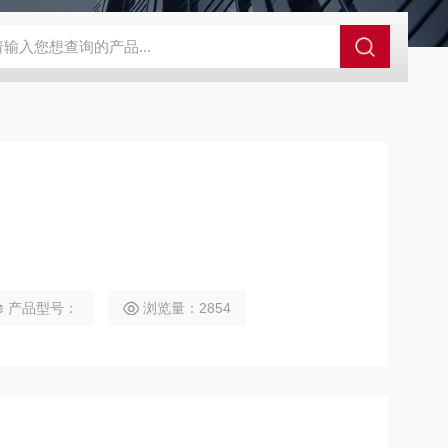
00d色差仪操作说明
三丰电子数显高度规543-471B
SJ-210三丰
产品型号：
浏览量：2854