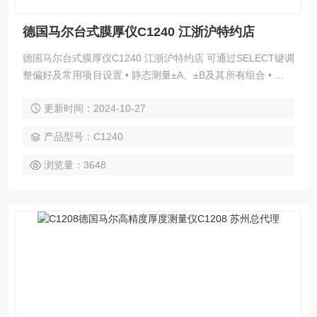
德国马尔台式膜厚仪C1240 江浙沪特约店
德国马尔台式膜厚仪C1240 江浙沪特约店 可通过SELECT键调
整偏好及常用项目设置 • 静态测量±A、±B及其所有组合 • 动态
测量：Max，Min，Max-Min，Max+Min，均值 • 自动侦测模
更新时间：2024-10-27
式，可连接两个电感测头 • 可由内置键盘或通过RS232连接至
基于MS-Windows的设置软件来对仪器进行设置 显示
产品型号：C1240
浏览量：3648