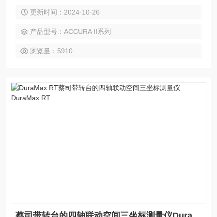
提下实现高速检测。全新材料的应用使ACCURA受温度变化的
更新时间：2024-10-26
影响降到了Z低。ACCURA*适合未来发展的应用需求。模块化
的结构设计，使您在整个产品周期内轻松实现对设备的升级。
产品型号：ACCURA II系列
浏览量：5910
蔡司带转台的四轴联动空间三坐标测量仪DuraMax RT