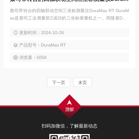
蔡司带转台的四轴联动空间三坐标测量仪DuraMax RT DuraM
ax是蔡司工业测量部Z成功的三坐标测量机之一。而随着Dura
Max RT的推出，在线测量应用又添一利器。DuraMax RT是一
更新时间：2024-10-26
款带转台的四轴联动空间测量仪。该机型保持了DuraMax在线
型测量机的种种优点，并大大加强了在自由曲面及回转体方面
产品型号：DuraMax RT
的应用能力。
浏览量：5058
下一页
末页
扫码加微信，了解最新动态