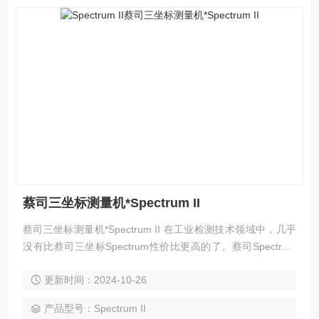
蔡司三坐标测量机*Spectrum II
蔡司三坐标测量机*Spectrum II 在工业检测技术领域中，几乎
没有比蔡司三坐标Spectrum性价比更高的了。蔡司Spectrum
的功能*投资较少，在短时间内可以收回成本。蔡司三坐标Spe
更新时间：2024-10-26
ctrum用于日常的检测任务，在工具制造、物料进库、产品Z终
检验方面给您提供可靠的标准，您可用它检测各种尺寸的金属
产品型号：Spectrum II
或者塑料制品，即可做批量检测，也可对生产线上不同工件做