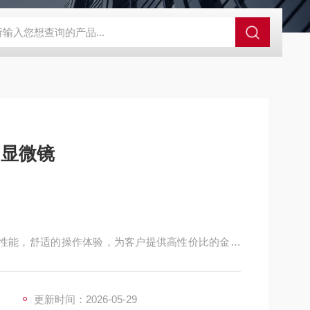
00d色差仪操作说明
三丰电子数显高度规543-471B
SJ-210三丰
相显微镜
成像性能，舒适的操作体验，为客户提供高性价比的金相
更新时间：2026-05-29