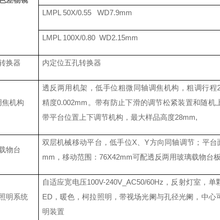
LMPL 50X/0.55 WD7.9mm
LMPL 100X/0.80 WD2.15mm
转换器
内定位五孔转换器
透反两用机架，低手位粗微同轴调焦机构，粗调行程
调焦机构
精度0.002mm。带有防止下滑的调节松紧装置和随机
带平台位置上下调节机构，最大样品高度28mm,
双层机械移动平台，低手位
X、Y方向同轴调节；平台面积
载物台
mm，移动范围：76X42mm可配透反两用玻璃载物台
自适应宽电压
100V-240V_AC50/60Hz，反射灯室，
照明系统
ED，暖色，柯拉照明，带视场光阑与孔径光阑，中心
明装置