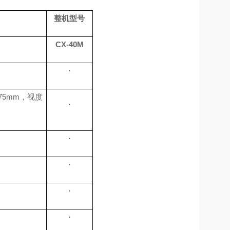
整机型号
CX-4
0M
·
75mm，视度
·
·
·
·
·