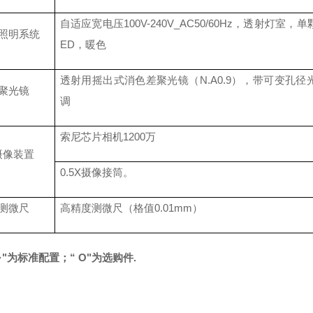
自适应宽电压
100V-240V_AC50/60Hz，透射灯室，
照明系统
ED，暖色
透射用摇出式消色差聚光镜（
N.A0.9），带可变孔
聚光镜
调
索尼芯片相机
1200万
摄像装置
0.5X摄像接筒。
测微尺
高精度测微尺（格值
0.01mm）
·
"为标准配置；“
O
"为选购件.