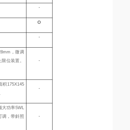
·
O
·
28mm，微调
上限位装置。
·
175X145
·
板
单颗大功率5WL
可调，带斜照
·