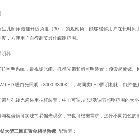
筒
新生儿睡床最佳舒适角度（30°）的观察筒，能够缓解用户在长时
刻度，方便用户自行调节最佳瞳距范围。
照明器
柯拉照明系统，带视场光阑、孔径光阑和斜照明装置；预设起偏镜、
W LED 暖白光照明（3000-3300K），与同类LED照明相比，能
光阑与孔径光阑采用拉杆装置，中心可调, 能灵活调节照明范围的大
镜与检偏镜可实现简易偏光观察，您也可根据需求，选择不同颜色的
40M大型三目正置金相显微镜
配置表：