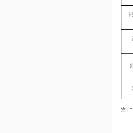
下
注：
“