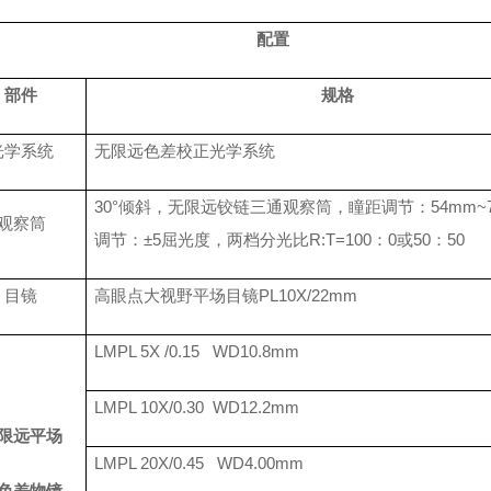
配置
部件
规格
光学系统
无限远色差校正光学系统
30°倾斜，无限远铰链三通观察筒，瞳距调节：54mm~
观察筒
调节：±5屈光度，两档分光比R:T=100：0或50：50
目镜
高眼点大视野平场目镜
PL10X/22mm
LMPL 5X /0.15 WD10.8mm
LMPL 10X/0.30 WD12.2mm
限远平场
LMPL 20X/0.45 WD4.00mm
色差物镜