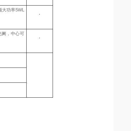
单颗大功率5WL
·
径光阑，中心可
·