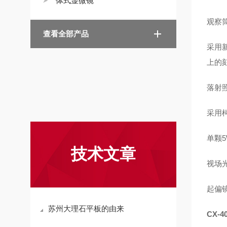
体式显微镜
观察
查看全部产品
采用
上的
落射
采用
单颗5
技术文章
视场
起偏
苏州大理石平板的由来
CX-