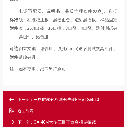
电源适配器、说明书、品质管理软件(U盘)
、数据
标准
线、标准校正板，黑校正盒、透射黑挡板、样品固定
附件
架，25.4口径，15口径，8口径，4口径、
透射测试夹
具组件、比色皿
可选
倒立支架、培养皿、微孔(4mm)透射测试夹具组件、
附件
薄膜夹具
注：
如有变更，恕不另行通知
三恩时颜色检测分光测色仪TS8510
上一个：
返回列表
CX-40M大型三目正置金相显微镜
下一个：