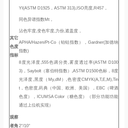
YI(ASTM D1925，ASTM 313),ISO亮度,R457，
同色异谱指数Mt，
沾色牢度,变色牢度,力份,遮盖度，
其它
APHA/Hazen/Pt-Co（铂钴指数），Gardner(加德纳
色度
指数)
指标
8度光泽度,555色调分类,雾度透过率(ASTM D100
3)，Saybolt（塞伯特指数）,ASTM D1500色标，8度
光泽度,黑度（My,dM）,色密度CMYK(A,T,E,M),Tin
t，色密度,药典（中国、欧洲、美国），EBC（啤酒
色度），ICUMSA Color（糖色度）（部分功能功能
通过上位机实现）
观察
者角
2°/10°