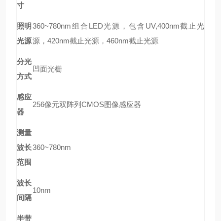
寸
照明
360~780nm组合LED光源，
包含UV,
400nm截止光
光源
源，420nm截止光源，460nm截止光源
分光
凹面光栅
方式
感应
256像元双阵列CMOS图像感应器
器
测量
波长
360~780nm
范围
波长
10nm
间隔
半带