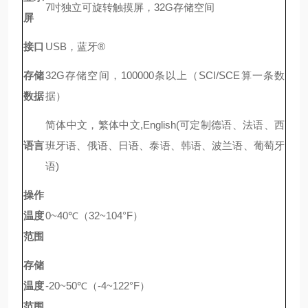
7吋独立可旋转触摸屏，32G存储空间
屏
接口
USB，蓝牙®
存储
32G存储空间，100000条以上（SCI/SCE算一条数
数据
据）
简体中文，繁体中文,English(可定制德语、法语、西
语言
班牙语、俄语、日语、泰语、韩语、波兰语、葡萄牙
语)
操作
温度
0~40℃（32~104°F）
范围
存储
温度
-20~50℃（-4~122°F）
范围