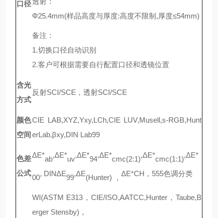
透射：
口径
Φ25.4mm(样品高度与厚度:高度不限制,厚度≤54mm)
备注：
1.切换口径自动识别
2.客户可根据需要自行配置口径和透镜位置
含光
反射SCI/SCE，透射SCI/SCE
方式
颜色
CIE LAB,XYZ,Yxy,LCh,CIE LUV,Musell,s-RGB,Hunt
空间
erLab,βxy,DIN Lab99
ΔE
*
,ΔE
*
,ΔE
*
,ΔE
*
,ΔE
*
,ΔE
*
色差
ab
uv
94
cmc(2:1)
cmc(1:1)
公式
, DINΔE
,ΔE
ΔE*CH，555色调分类
00
99
(Hunter)
，
WI(ASTM E313，CIE/ISO,AATCC,Hunter，Taube,B
erger Stensby)，