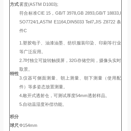
方式
雾度(ASTM D1003);
符合标准CIE 15，GB/T 3978,GB 2893,GB/T 18833,I
SO7724/1,AS
TM
E1164,DIN5033 Teil7,JIS Z8722 条
件C
1.塑胶电子、油漆油墨、纺织服装印染、印刷等行业
等广泛应用。
2.7吋独立可旋转触摸屏，32G存储空间，摄像头实时
取景。
特性
3.仪器可侧面测量、朝上测量、朝下测量（使用配
件）等多姿态放置测量。
4.敞开式透射仓，可测试厚度54mm透射样品。
5.自动温湿度补偿功能。
积分
球尺
Φ154mm