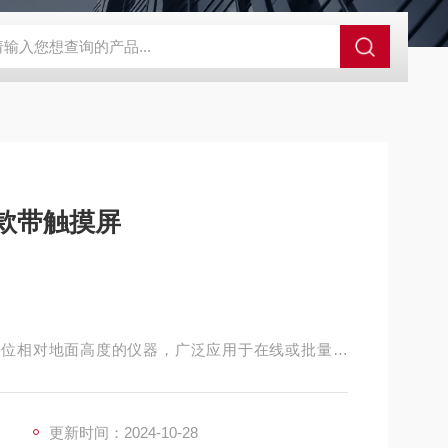
00d色差仪操作说明
三丰电子数显高度规543-471B
SJ-210三丰
 新款带触摸屏
量空间点位相对地面高度的仪器，广泛应用于在线或批量检
距、轴心距、平面度、垂直度等（需另选附件）。
更新时间：2024-10-28