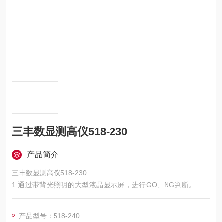
三丰数显测高仪518-230
产品简介
三丰数显测高仪518-230
1.通过带背光照明的大型液晶显示屏，进行GO、NG判断。高性
能测高仪有*的精度和垂旦度。
2.新型高精度，高分辨力原点线性编码器进行位置检测，一但设
产品型号：518-240
置好原点，每次启动后无需再进行原点设罝（除非有大的环境温