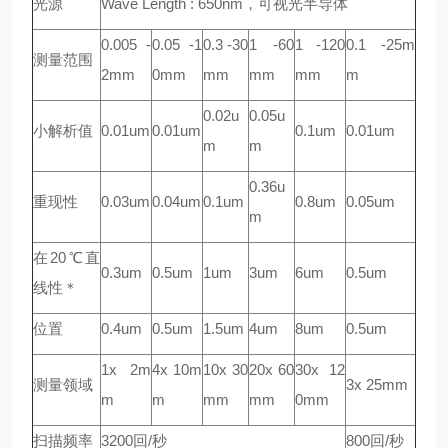
光源
Wave Length : 650nm，可视光半导体
0.005 -
0.05 -1
0.3 -30
1 -60
1 -120
0.1 -25m
测量范围
2mm
0mm
mm
mm
mm
m
0.02u
0.05u
小解析值
0.01um
0.01um
0.1um
0.01um
m
m
0.36u
重现性
0.03um
0.04um
0.1um
0.8um
0.05um
m
在20℃直
0.3um
0.5um
1um
3um
6um
0.5um
线性＊
位置
0.4um
0.5um
1.5um
4um
8um
0.5um
1x 2m
4x 10m
10x 30
20x 60
30x 12
测量领域
3x 25mm
m
m
mm
mm
0mm
扫描频率
3200回/秒
800回/秒