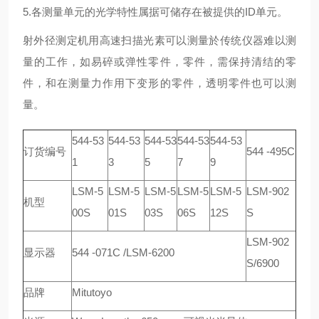
5.各测量单元的光学特性属据可储存在被提供的ID单元。
射外径测定机用高速扫描光素可以测量於传统仪器难以测
量的工作，如易碎或弹性零件，零件，需保持清结的零
件，和在测量力作用下变形的零件，透明零件也可以测
量。
544-53
544-53
544-53
544-53
544-53
订货编号
544 -495C
1
3
5
7
9
LSM-5
LSM-5
LSM-5
LSM-5
LSM-5
LSM-902
机型
00S
01S
03S
06S
12S
S
LSM-902
显示器
544 -071C /LSM-6200
S/6900
品牌
Mitutoyo