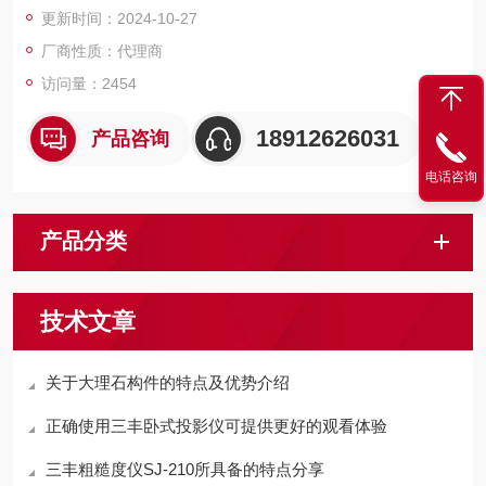
更新时间：2024-10-27
· 内置模拟指针显示可轻松实现跳动测量。
· 测量中可显示***值、***值和溢出值。
厂商性质：代理商
访问量：2454
18912626031
产品咨询
电话咨询
产品分类
技术文章
关于大理石构件的特点及优势介绍
正确使用三丰卧式投影仪可提供更好的观看体验
三丰粗糙度仪SJ-210所具备的特点分享