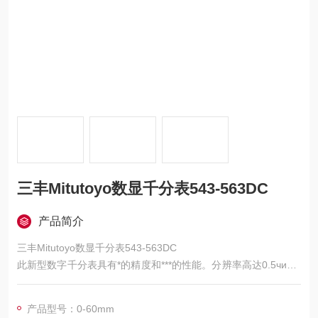
三丰Mitutoyo数显千分表543-563DC
产品简介
三丰Mitutoyo数显千分表543-563DC
此新型数字千分表具有*的精度和***的性能。分辨率高达0.5чиm/.
00002″,
· 可保证很高测量精度；可通过一个手持式控制器（或RS-232接
产品型号：0-60mm
口）实现远程控制；