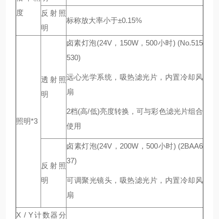
度
反射照
标称放大率小于±0.15%
明
卤素灯泡(24V，150W，500小时) (No.515
530)
远心光学系统，吸热滤光片，内置冷却风
透射照
扇
明
2档(高/低)亮度转换，可与彩色滤光片组合
照明*3
使用
卤素灯泡(24V，200W，500小时) (2BAA6
37)
反射照
明
可调聚光镜头，吸热滤光片，内置冷却风
扇
X / Y计数器分