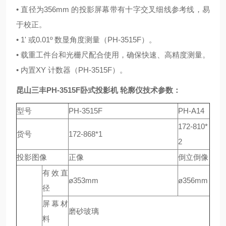
• 直径为356mm 的投影屏幕带有十字交叉细线参考线，易
于校正。
• 1' 或0.01º 数显角度测量（PH-3515F）。
• 载重工件台和光栅尺配合使用，确保快速、高精度测量。
• 内置XY 计数器（PH-3515F）。
昆山三丰PH-3515F卧式投影机 轮廓仪
技术参数：
型号
PH-3515F
PH-A14
172-810*
货号
172-868*1
2
投影图像
正像
倒立倒像
有效直
ø353mm
ø356mm
径
屏幕材
磨砂玻璃
料