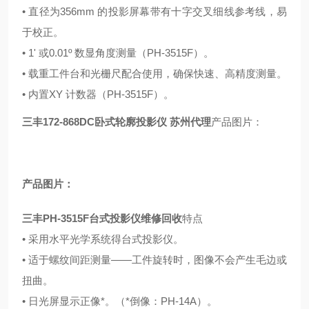
• 直径为356mm 的投影屏幕带有十字交叉细线参考线，易
于校正。
• 1' 或0.01º 数显角度测量（PH-3515F）。
• 载重工件台和光栅尺配合使用，确保快速、高精度测量。
• 内置XY 计数器（PH-3515F）。
三丰172-868DC卧式轮廓投影仪 苏州代理
产品图片：
产品图片：
三丰PH-3515F台式投影仪维修回收
特点
• 采用水平光学系统得台式投影仪。
• 适于螺纹间距测量——工件旋转时，图像不会产生毛边或
扭曲。
• 日光屏显示正像*。（*倒像：PH-14A）。