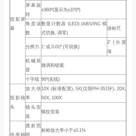
屏幕旋
±360º(显示为±370º)
转
投影屏
角度读
数显计数器 (LED) (ABS/INC 模
幕
游标尺
数
式切换, 调零)
2' (分度
分辨力
1' 或 0.01º (可切换)
值
机械装
微调和锁紧
置
十字线
90º(实线)
放大倍
10X (标准配置), 5X(仅限PH-3515F), 20X,
投影镜
率
50X, 100X
头
镜头安
螺纹安装
装
透射照
标称放大率小于±0.1%
倍率精
明