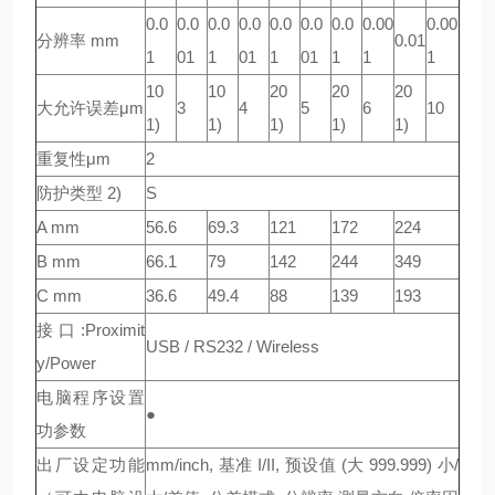
0.0
0.0
0.0
0.0
0.0
0.0
0.0
0.00
0.00
分辨率 mm
0.01
1
01
1
01
1
01
1
1
1
10
10
20
20
20
大允许误差μm
3
4
5
6
10
1)
1)
1)
1)
1)
重复性μm
2
防护类型 2)
S
A mm
56.6
69.3
121
172
224
B mm
66.1
79
142
244
349
C mm
36.6
49.4
88
139
193
接口:Proximit
USB / RS232 / Wireless
y/Power
电脑程序设置
●
功参数
出厂设定功能
mm/inch, 基准 I/II, 预设值 (大 999.999) 小/