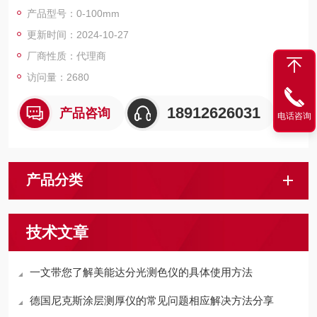
3.更多功能（Z小/Z大/差值，公差，倍率因子，预设值，自动关
产品型号：0-100mm
机，等等）
更新时间：2024-10-27
4.自动唤醒及自动休眠模式，测量系统
5.数据输出
厂商性质：代理商
访问量：2680
18912626031
产品咨询
电话咨询
产品分类
技术文章
一文带您了解美能达分光测色仪的具体使用方法
德国尼克斯涂层测厚仪的常见问题相应解决方法分享