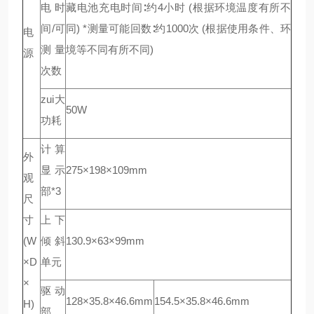
电时
藏电池充电时间∶约4小时 (根据环境温度有所不
间/可
同) *测量可能回数∶约1000次 (根据使用条件、环
电
测量
境等不同有所不同)
源
次数
zui大
50W
功耗
计算
外
显示
275×198×109mm
观
部*3
尺
寸
上下
(W
倾斜
130.9×63×99mm
×D
单元
×
驱动
128×35.8×46.6mm
154.5×35.8×46.6mm
H)
部