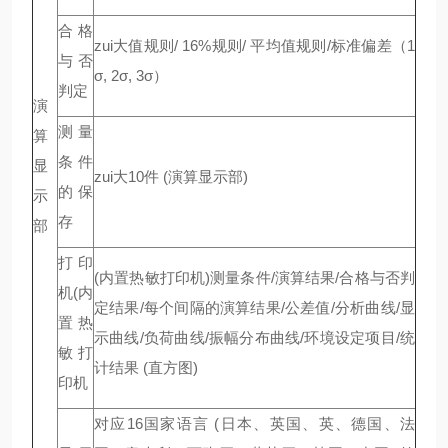
合格
zui大值规则/ 16%规则/ 平均值规则/标准偏差（1
与否
σ, 2σ, 3σ）
判定
演
测量
算
条件
显
zui大10件 (演算显示部)
的保
示
存
部
打印
(内置热敏打印机)测量条件/演算结果/合格与否判
机(内
定结果/每个间隔的演算结果/公差值/分析曲线/显
置热
示曲线/负荷曲线/振幅分布曲线/环境设定项目/统
敏打
计结果 (直方图)
印机
对应16国家语言 (日本、英国、英、德国、法