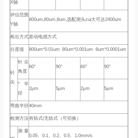
X轴
评估范围
800um,80um,8um,选配测头zui大可达2400um
Y轴
检出方式
差动电感方式
分度值
800um*0.01um 80um*0.001um 8um*0.0001um
针尖
60°
90°
60°
90°
角度
针
尖
*半
2μm
5μm
2μm
5μm
径
弯曲半径
40mm
检测方法
有轨式/无轨式（可切换）
测量
0.05、0.1、0.2、0.5、1.0mm/s