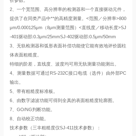
价参数。
2、一个宽范围、高分辨率的检测器和一个直接驱动元件，
提供了在同类产品中**的高精度测量。<范围／分辨率>800
μm/0.000125μm（8μm测量范围）<直线度／移动长度>SJ
-401驱动部:0.3μm/25mmSJ-402驱动部:0.5μm/50mm
3、无轨检测器和弧形表面补偿功能使它能有效地评价圆柱
体表面粗糙度。
特细的阶差，直线度、波度均可用无轨测量功能测出。
4、测量数据可通过RS-232C接口电缆（选件）由外部PC
输出。
5、带有粗糙度标准板。
6、由数字滤波功能可得到全真的表面粗糙度轮廓图。
7、GO/NG判断功能。
8、自动校正功能。
技术参数（三丰粗糙度仪SJ-411技术参数）：