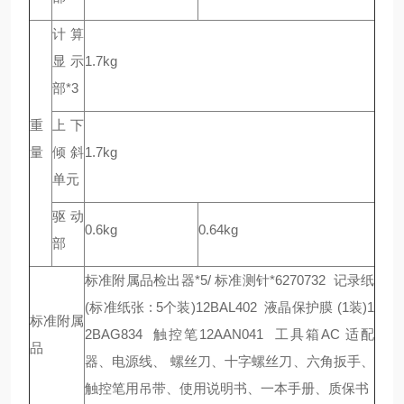
计算
显示
1.7kg
部*3
重
上下
量
倾斜
1.7kg
单元
驱动
0.6kg
0.64kg
部
标准附属品检出器*5/ 标准测针*6270732 记录纸
(标准纸张 : 5个装)12BAL402 液晶保护膜 (1装)1
标准附属
2BAG834 触控笔12AAN041 工具箱AC 适配
品
器、电源线、 螺丝刀、十字螺丝刀、六角扳手、
触控笔用吊带、使用说明书、一本手册、质保书