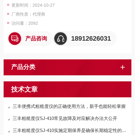
更新时间：2024-10-27
4.带有校正粗糙度标准板。
厂商性质：代理商
访问量：2092
18912626031
产品咨询
产品分类
技术文章
三丰便携式粗糙度仪的正确使用方法，新手也能轻松掌握
三丰粗糙度仪SJ-410常见故障及对应解决办法大公开
三丰粗糙度仪SJ-410实施定期保养是确保长期稳定性的关键