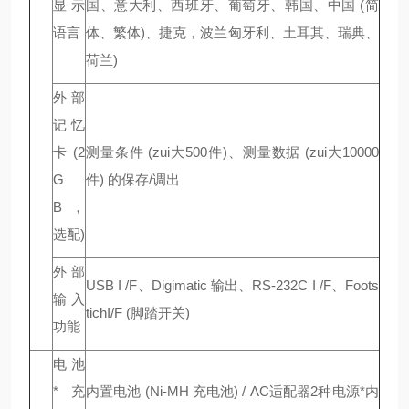
显示
国、意大利、西班牙、葡萄牙、韩国、中国 (简
语言
体、繁体)、捷克，波兰匈牙利、土耳其、瑞典、
荷兰)
外部
记忆
卡(2
测量条件 (zui大500件)、测量数据 (zui大10000
G
件) 的保存/调出
B，
选配)
外部
USB I /F、Digimatic 输出、RS-232C I /F、Foots
输入
tichI/F (脚踏开关)
功能
电池
*充
内置电池 (Ni-MH 充电池) / AC适配器2种电源*内