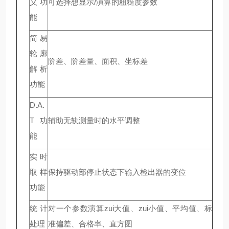
义功
可选择想显示/演算的粗糙度参数
能
简易
轮廓
阶差、阶差量、面积、坐标差
解析
功能
D.A.
T功
辅助无轨测量时的水平调整
能
实时
取样
保持驱动部停止状态下输入检出器的变位
功能
统计
对一个参数演算zui大值、zui小值、平均值、标
处理
准偏差、合格率、直方图