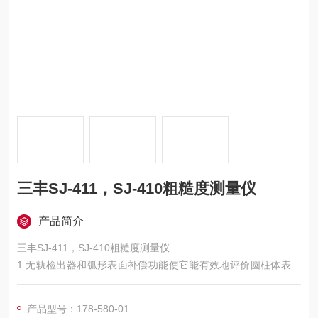
三丰SJ-411，SJ-410粗糙度测量仪
产品简介
三丰SJ-411，SJ-410粗糙度测量仪
1.无轨检出器和弧形表面补偿功能使它能有效地评价圆柱体表面
粗糙度。
2.特细的阶差，直线度、波纹度均可用无轨测量功能测量。
产品型号：178-580-01
3.测量数据可通过RS-232C接口电缆（选件）由外部PC输出。