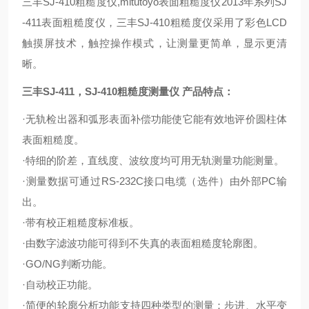
三丰SJ-410粗糙度仪,mitutoyo表面粗糙度仪2013年系列SJ
-411表面粗糙度仪，三丰SJ-410粗糙度仪采用了彩色LCD
触摸屏技术，触控操作模式，让测量更简单，显示更清
晰。
三丰SJ-411，SJ-410粗糙度测量仪 产品特点：
·无轨检出器和弧形表面补偿功能使它能有效地评价圆柱体
表面粗糙度。
·特细的阶差，直线度、波纹度均可用无轨测量功能测量。
·测量数据可通过RS-232C接口电缆（选件）由外部PC输
出。
·带有校正粗糙度标准板。
·由数字滤波功能可得到不失真的表面粗糙度轮廓图。
·GO/NG判断功能。
·自动校正功能。
·简便的轮廓分析功能支持四种类型的测量：步进、水平变