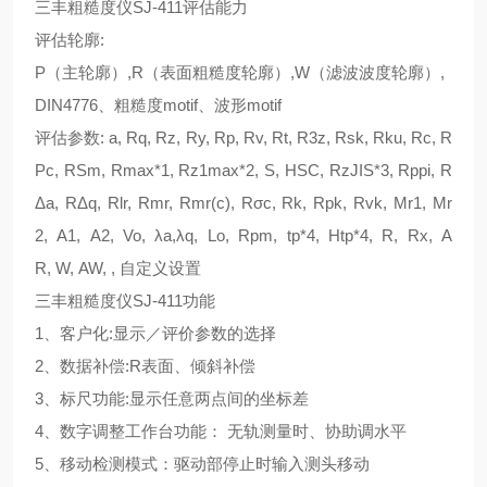
三丰粗糙度仪SJ-411评估能力
评估轮廓:
P（主轮廓）,R（表面粗糙度轮廓）,W（滤波波度轮廓）,
DIN4776、粗糙度motif、波形motif
评估参数:
a, Rq, Rz, Ry, Rp, Rv, Rt, R3z, Rsk, Rku, Rc, R
Pc, RSm, Rmax*1, Rz1max*2, S, HSC, RzJIS*3, Rppi, R
Δ
a, R
Δ
q, Rlr, Rmr, Rmr(c), R
σ
c, Rk, Rpk, Rvk, Mr1, Mr
2, A1, A2, Vo,
λ
a,
λ
q, Lo, Rpm, tp*4, Htp*4, R, Rx, A
R, W, AW, ,
自定义设置
三丰粗糙度仪SJ-411功能
1、客户化:显示／评价参数的选择
2、数据补偿:R表面、倾斜补偿
3、标尺功能:显示任意两点间的坐标差
4、数字调整工作台功能： 无轨测量时、协助调水平
5、移动检测模式：驱动部停止时输入测头移动