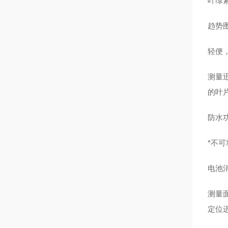
叶绿
趋势
轻便，
测量
的叶
防水功
*不
电池消
测量
定位