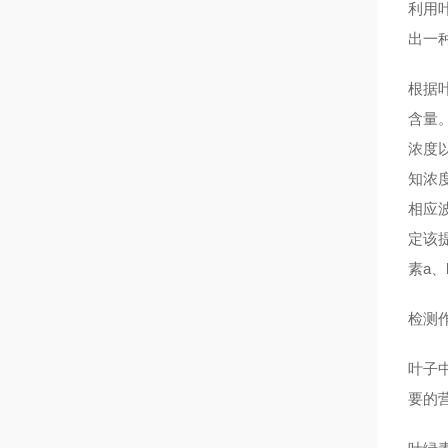
利用
出一
根据
含量
浓度
知浓
相应
定该
素a
检测
叶子
要的