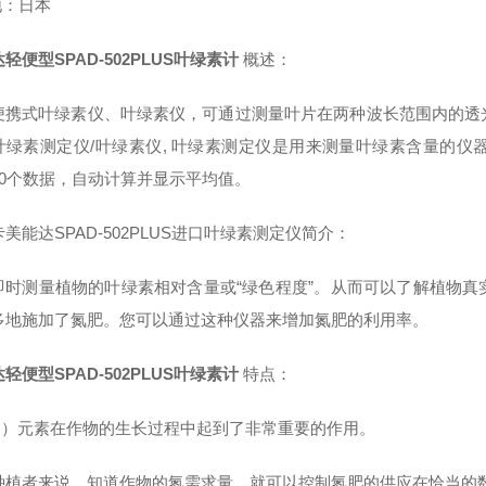
地：日本
轻便型SPAD-502PLUS叶绿素计
概述：
便携式叶绿素仪、叶绿素仪，可通过测量叶片在两种波长范围内的透
叶绿素测定仪/叶绿素仪, 叶绿素测定仪是用来测量叶绿素含量的仪
30个数据，自动计算并显示平均值。
美能达SPAD-502PLUS进口叶绿素测定仪简介：
即时测量植物的叶绿素相对含量或“绿色程度”。从而可以了解植物
多地施加了氮肥。您可以通过这种仪器来增加氮肥的利用率。
轻便型SPAD-502PLUS叶绿素计
特点：
N）元素在作物的生长过程中起到了非常重要的作用。
种植者来说，知道作物的氮需求量，就可以控制氮肥的供应在恰当的