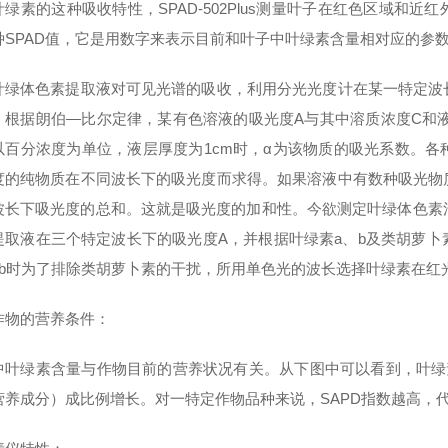
叶绿素的这种吸收特性，SPAD-502Plus测量叶子在红色区域和
种SPAD值，它是用数字来表示目前和叶子中叶绿素含量相对应的参
叶绿体色素提取液对可见光谱的吸收，利用分光光度计在某一特定波
。根据朗伯—比尔定律，某有色溶液的吸光度A与其中溶质浓度C和液层
以百分浓度为单位，液层厚度为1cm时，α为该物质的吸光系数。
度的纯物质在不同波长下的吸光度而求得。如果溶液中有数种吸光物
波长下吸光度的总和。这就是吸光度的加和性。今欲测定叶绿体色素
提取液在三个特定波长下的吸光度A，并根据叶绿素a、b及类胡萝
、b时为了排除类胡萝卜素的干扰，所用单色光的波长选择叶绿素在红
作物的营养条件：
中叶绿素含量与作物目前的营养状况有关。从下图中可以看到，叶绿
营养成分）成比例增长。对一特定作物品种来说，SAPD指数越高，