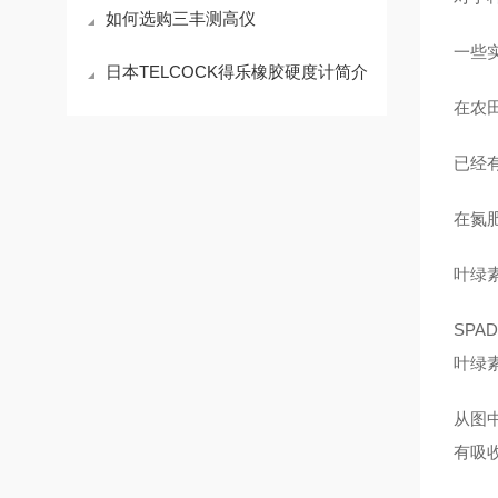
如何选购三丰测高仪
一些
日本TELCOCK得乐橡胶硬度计简介
在农
已经
在氮
叶绿
SP
叶绿
从图中
有吸