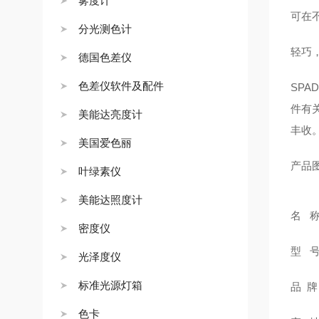
雾度计
可在
分光测色计
轻巧
德国色差仪
色差仪软件及配件
SP
件有
美能达亮度计
丰收
美国爱色丽
产品
叶绿素仪
美能达照度计
名 
密度仪
型 号
光泽度仪
标准光源灯箱
品 
色卡