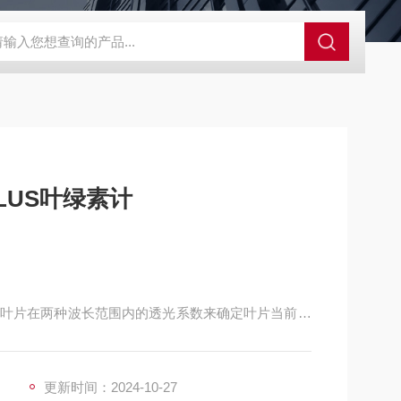
00d色差仪操作说明
三丰电子数显高度规543-471B
SJ-210三丰
PLUS叶绿素计
叶片在两种波长范围内的透光系数来确定叶片当前叶
仪/叶绿素仪, 叶绿素测定仪是用来测量叶绿素含量的
更新时间：2024-10-27