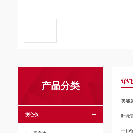
详细
产品分类
美能达
测色仪
叶绿
一种