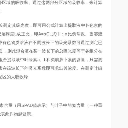
近红外区域的吸收率。通过这两部分区域的吸收率，来计算
数。
长测定其吸光度，即可用公式计算出提取液中各色素的
厚度L成正比，即A=αCL式中：α比例常数。当溶液
各种有色物质溶液在不同波长下的吸光系数可通过测定已
质，则此混合液在某一波长下的总吸光度等于各组分在
混合提取液中叶绿素a、b和类胡萝卜素的含量，只需测
卜素在该波长下的吸光系数即可求出其浓度。在测定叶绿
光区的大吸收峰
素含量（用SPAD值表示）与叶子中的氮含量（一种重
代表此作物越健康。