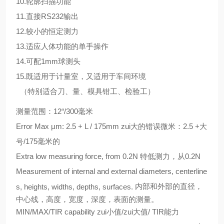
10.轮廓扫描功能
11.直接
RS232
输出
12.较小的恒定测力
13.适应人体功能的单手操作
14.可配
1mm
球测头
15.既适用于计量室，又适用于车间环境
（特别适合刀、量、模具钳工、检验工）
测量范围：
12“/300
毫米
Error Max µm: 2.5 + L / 175mm
zui大的错误微米：
2.5 +
大
/175
毫米的
号
Extra low measuring force, from 0.2N
特低测力，从
0.2N
Measurement of internal and external diameters, centerline
内部和外部的直径，
s, heights, widths, depths, surfaces.
中心线，高度，宽度，深度，表面的测量。
MIN/MAX/TIR capability
zui小值
/
zui大值
/ TIR
能力