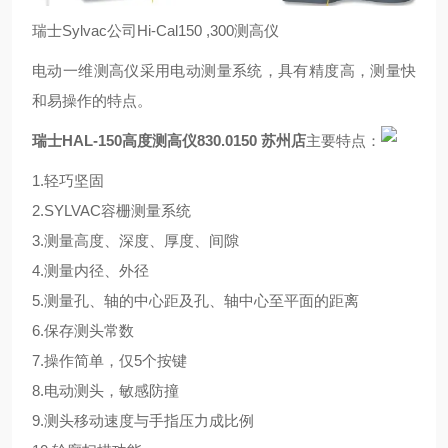
瑞士
Sylvac
公司
Hi-Cal150 ,300
测高仪
电动一维测高仪采用电动测量系统，具有精度高，测量快
和易操作的特点。
瑞士HAL-150高度测高仪830.0150 苏州店
主要特点：
1.轻巧坚固
2.
SYLVAC
容栅测量系统
3.测量高度、深度、厚度、间隙
4.测量内径、外径
5.测量孔、轴的中心距及孔、轴中心至平面的距离
6.保存测头常数
7.操作简单，仅
5
个按键
8.电动测头，敏感防撞
9.测头移动速度与手指压力成比例