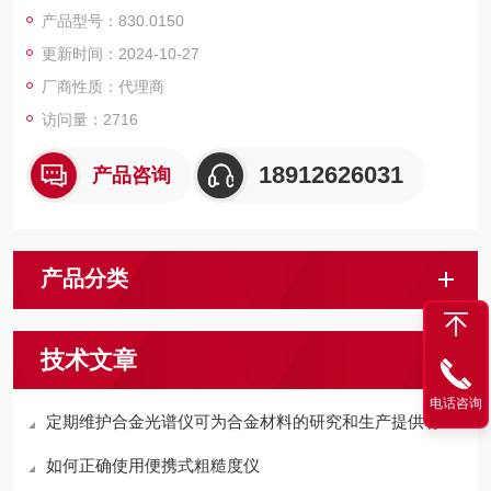
直接RS232输出
产品型号：830.0150
较小的恒定测力
更新时间：2024-10-27
适应人体功能的单手操作
可配1mm球测头
厂商性质：代理商
访问量：2716
18912626031
产品咨询
产品分类
技术文章
电话咨询
定期维护合金光谱仪可为合金材料的研究和生产提供有力支持
如何正确使用便携式粗糙度仪