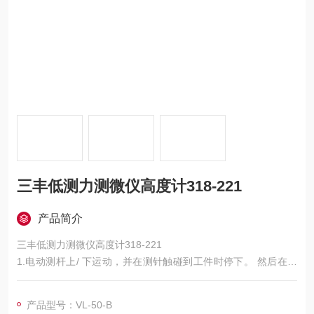
三丰低测力测微仪高度计318-221
产品简介
三丰低测力测微仪高度计318-221
1.电动测杆上/ 下运动，并在测针触碰到工件时停下。 然后在恒
定测力下测量大值、小值和溢出值。
2.高分辨力： 0.01μm，大测量范围： 50mm。
产品型号：VL-50-B
3. 测量系统VL-50-B 集成显示型和 VL-50S-B 独立显示型，均可