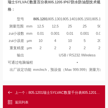
瑞士SYLVAC数显百分表805.1205 IP67防水防油型
技术规
格：
型号
805.1201
805.1301
805.1401
805.1501
805.1601
测量范围
mm
12.5
12.5
25
25
50
zui小读数
mm
0.01
0.001
0.01
0.001
0.01
zui小误差
µm
10
4
10
5
20
重复精度
µm
2
2
2
2
2
输出
USB / RS232 /Wireless
可通过电脑编程
•
出厂设定功能
mm/inch，预设值（Max 999.999）测量方
805.1201瑞士SYLVAC数显千分表805.1201 IP67防水防油型
上一个：
返回列表