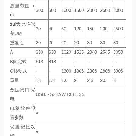
测量范围 m
300
600
1000
1500
2000
2500
3000
m
zui大允许误
30
40
60
120
150
200
2500
差UM
重复性
20
20
20
20
30
30
30
A
330
630
1020
1525
2040
2545
3050
B固定式
618
918
-
-
-
-
-
C移动式
-
-
1306
1806
2306
2806
3306
重量
1.1
1.3
1.6
2
2.3
2.6
3
数据接口:光
USB/RS232/WIRELESS
电
电脑软件设
●
置参数
设置记忆功
●
能