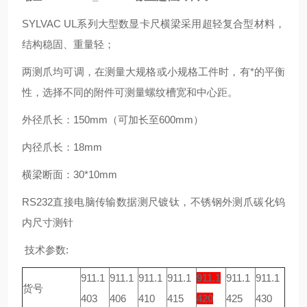
SYLVAC UL系列大型数显卡尺横梁采用超轻复合型材料，
结构稳固、重量轻；
两测爪均可调，在测量大规格或小规格工件时，有*的平衡
性，选择不同的附件可测量螺纹槽宽和中心距。
外径爪长：150mm（可加长至600mm）
内径爪长：18mm
横梁断面：30*10mm
RS232直接电脑传输数据测尺镀钛，不锈钢外测爪碳化钨
内尺寸测针
技术参数:
911.1
911.1
911.1
911.1
911.1
911.1
911.1
货号
403
406
410
415
420
425
430