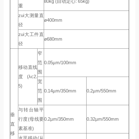
80kg (自动定心: 65kg)
重
zui大测量直
ø400mm
径
zui大工件直
ø680mm
径
窄
范
0.05µm/100mm
移动直线
围
度 (λc2.
宽
5)
范
0.14µm/350mm
0.2µm/550mm
围
与转台轴平
垂
行度(母线要
0.2µm/350mm
0.32µm/550mm
直
素基准)
移
水平移动(从