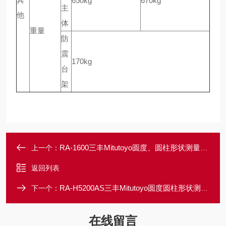
650kg
670kg
主
他
体
重量
防
震
170kg
台
架
RA-1600三丰Mitutoyo圆度、圆柱形状测量仪RA-1600 三丰货号：211-723
上一个：
返回列表
RA-H5200AS三丰Mitutoyo圆度圆柱形状测量仪RA-H5200AS
下一个：
在线留言