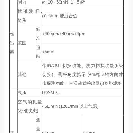
测力
约 10 - 50mN, 1 - 5 级
标准测杆,
ø1.6mm 硬质合金
材质
标
检
±400µm/±40µm/±4µm
准
出
范围
追
器
±5mm
踪
带IN/OUT切换功能、测力切换功能(5级
其他
切换)、测杆角度指示 (±45º), Z轴方向冲
击探测功能、带滑动式检出器(3姿势规格
气压
0.39MPa
空气消耗量
45L/min (120L/min 以上气源)
(标准状态)
测
量
其