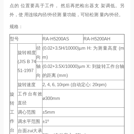
点的 位置要高于工件， 然后再把检出器支 架调低。另
外，使 用连续内径/外径测 量功能，可轻松测 量内/外径。
规格：
型号
RA-H5200AS
RA-H5200AH
径
(0.02+3.5H/10000)µm H: 为测量高度 (m
旋转精度
向
m)
(JIS B 74
轴
(0.02+3.5X/10000)µm X: 到旋转工作台轴
51-1997
向
的距离 (mm)
旋转速度
2, 4, 6, 10rpm (自动定心: 20rpm)
工作台有效
旋
ø300mm
直径
转
工
调心范围
±5mm
作
调水平范围
±1º
台
台面zui大承