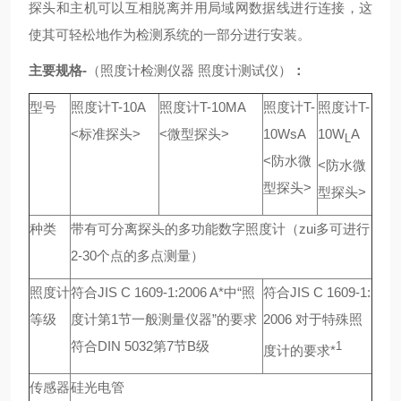
探头和主机可以互相脱离并用局域网数据线进行连接，这
使其可轻松地作为检测系统的一部分进行安装。
主要规格-
（照度计检测仪器 照度计测试仪）
：
型号
照度计T-10A
照度计T-10MA
照度计T-
照度计T-
<标准探头>
<微型探头>
10WsA
10W
A
L
<防水微
<防水微
型探头>
型探头>
种类
带有可分离探头的多功能数字照度计（zui多可进行
2-30个点的多点测量）
照度计
符合JIS C 1609-1:2006 A*中“照
符合JIS C 1609-1:
等级
度计第1节一般测量仪器”的要求
2006 对于特殊照
符合DIN 5032第7节B级
1
度计的要求*
传感器
硅光电管