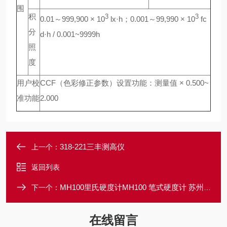
围
积
3
3
0.01～999,900 × 10
lx·h；0.001～99,990 × 10
fc
分
d·h / 0.001~9999h
照
度
用户校
CCF（色彩修正参数）设置功能：测量值 × 0.500~
准功能
2.000
318-221三丰测高仪
上一个：
返回列表
MH100里氏硬度计MH100 笔式硬度计 苏州特约店
下一个：
在线留言