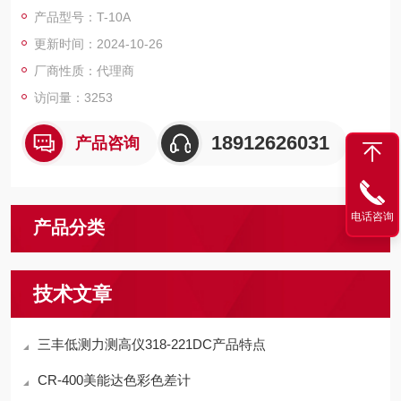
安全照明、街道照明等的照度控制
产品型号：T-10A
建筑光源的检测
更新时间：2024-10-26
LED照明厂房的照明控制
作为光通量或光强分布等的测量设备的传感器
厂商性质：代理商
访问量：3253
18912626031
产品咨询
电话咨询
产品分类
技术文章
三丰低测力测高仪318-221DC产品特点
CR-400美能达色彩色差计