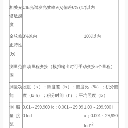
相关光
CIE光谱发光效率V(λ)偏差6% (f1')以内
谱敏感
度
余弦修
3%以内
10%以内
正特性
(f
)
2
测量范
自动量程变换（模拟输出时可手动变换5个量程）
围
测量功
照度（lx）；照度差（lx）；照度比（%）；积分照
能
度（lx·h）；积分时间（h）；平均照度（lx）
测
照
0.01～299,900 lx；0.001～29,99
1.00～299,900 l
量
度
0 fcd
x；0.001～29,990
范
2
fcd*