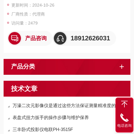
更新时间：2024-10-26
可返回到原点位置并显示距离原点的真实位置。
厂商性质：代理商
访问量：2479
18912626031
产品咨询
产品分类
技术文章
万濠二次元影像仪是通过这些方法保证测量精准度的
表盘式扭力扳手的操作步骤与维护保养
电话咨询
三丰卧式投影仪电联PH-3515F