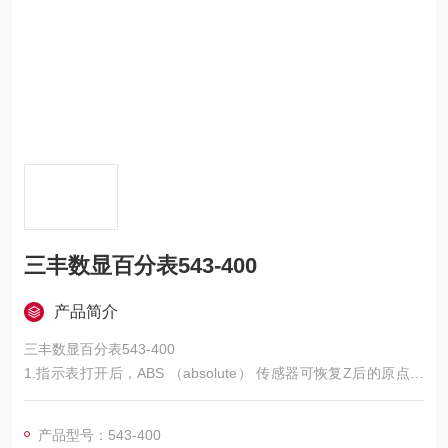
三丰数显百分表543-400
产品简介
三丰数显百分表543-400
1.指示表打开后，ABS （absolute） 传感器可恢复Z后的原点位
置。
2.大型、易读的液晶显示屏。
产品型号：543-400
3.可通过调零／原点设置按钮在任意心轴位置显示调零设置，还