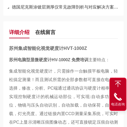
德国尼克斯涂镀层测厚仪常见故障剖析与对应解决方案分享
详细介绍
在线留言
苏州集成智能化视觉硬度计HVT-1000Z
苏州电脑型显微硬度计HV-1000Z 免费培训
主要特点：
集成智能化视觉硬度计，只需操作一台触摸
平板电脑
，轻
松搞定测量！而且
测试
所
需的全部参数
都可直接在电脑上
选择，修改，分析。
PC
端通过通讯协议
与硬度计
相串连
，
实现控制硬度计的机械运动部位，可实现
:
自动多功能塔
电话咨询
位，
物镜与压头自动识别
，自动加载，自动保荷，自动卸
载，灯光亮度。通过链接内置
CCD
测量采集系统，可实时
在
PC
上显示
清晰
压痕图像动态，还可直接锁定压痕自动测