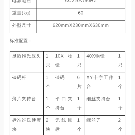
电源电压
AC220V/50HZ
重量
(kg)
60
外型尺寸
620mmX230mmX630mm
标准配置：
显微维氏压头
1
1
0X
物
1
4
0X
物镜
1
只
镜
只
只
砝码杆
1
砝码
6
XY
十字工作
1
个
片
台
个
薄片夹持台
1
平口夹
1
细丝夹持台
1
个
持台
个
个
标准维氏硬度
2
无线鼠
1
螺丝刀
2
块
块
标
个
个