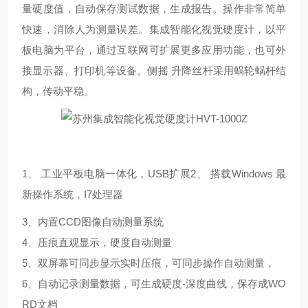
量硬度值，自动保存测试数据，生成报告。
操作
非常简单
快速
，
消除人为测量
误差。
集成智能化视觉硬度计
，
以平
板电脑为平台，通过互联网可扩展更多应用
功能，
也
可外
接显示器、打印机等设备。
侧摇
升降丝杆采用蜗轮蜗杆结
构，传动平稳
。
1、 工业平板电脑一体化，USB扩展2、 搭载Windows 最
新操作系统，I7处理器
3、
内置
CCD图像自动测量系统
4、压痕直观显示，硬度自动测量
5、
双屏幕可同步显示实时压痕，可同步操作自动测量，
6、
自动记录测量数据，可生成硬度
-深度曲线，保存成WO
RD文档