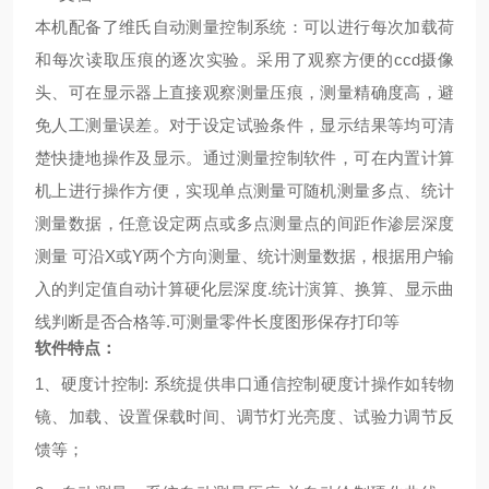
本机配备了维氏自动测量控制系统：可以进行每次加载荷
和每次读取压痕的逐次实验。采用了观察方便的
ccd
摄像
头、可在显示器上直接观察测量压痕，测量精确度高，避
免人工测量误差。对于设定试验条件，显示结果等均可清
楚快捷地操作及显示。通过测量控制软件，可在内置计算
机上进行操作方便，实现单点测量可随机测量多点、统计
测量数据，任意设定两点或多点测量点的间距作渗层深度
测量
可沿
X
或
Y
两个方向测量、统计测量数据，根据用户输
入的判定值自动计算硬化层深度
.
统计演算、换算、显示曲
线判断是否合格等
.
可测量零件长度图形保存打印等
软件特点：
1、硬度计控制: 系统提供串口通信控制硬度计操作如转物
镜、加载、设置保载时间、调节灯光亮度、试验力调节反
馈等；