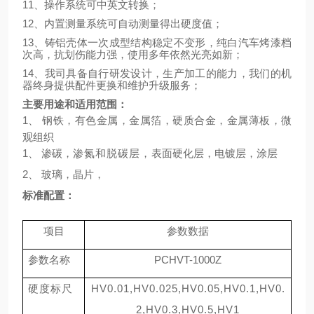
11、操作系统可中英文转换；
12、内置测量系统可自动测量得出硬度值；
13、铸铝壳体一次成型结构稳定不变形，纯白汽车烤漆档
次高，抗划伤能力强，使用多年依然光亮如新；
14、我司具备自行研发设计，生产加工的能力，我们的机
器终身提供配件更换和维护升级服务；
主要用途和适用范围：
1、
钢铁，有色金属，金属箔，硬质合金，金属薄板，微
观组织
1、
渗碳，
渗氮
和脱碳层，
表面硬化层，电镀层，涂层
2、
玻璃，晶片，
标准配置
：
项目
参数数据
参数名称
PCHVT-1000Z
硬度标尺
HV0.01,HV0.025,HV0.05,HV0.1,HV0.
2,HV0.3,HV0.5,HV1