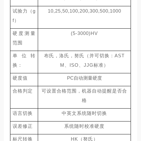
试验力（
g
10
,
25
,
50
,
100
,
200
,
300
,
500
,
1000
f
）
硬度测量
(5-3000)HV
范围
单位转
布氏，洛氏，努氏（并可切换：
AST
换：
M
、
ISO
、
JJG
标准）
硬度值
PC
自动测量硬度
合格判定
可设置合格范围，机器自动提醒是否合
格
语言切换
中英文系统随时切换
误差修正
系统随时校准硬度
标尺转换
HK
（努氏）