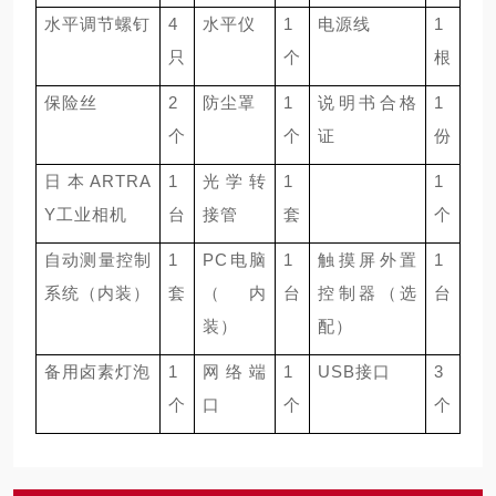
水平调节螺钉
4
水平仪
1
电源线
1
只
个
根
保险丝
2
防尘罩
1
说明书合格
1
个
个
证
份
日本
ARTRA
1
光学转
1
1
Y
工业相机
台
接管
套
个
自动测量控制
1
PC
电脑
1
触摸屏外置
1
系统（内装）
套
（内
台
控制器（选
台
装）
配）
备用卤素灯泡
1
网络端
1
USB
接口
3
个
口
个
个