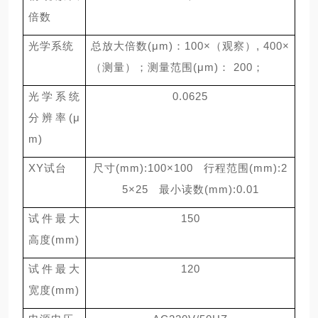
倍数
光学系统
总放大倍数
(
μ
m)
：
100
×（观察）
, 400
×
（测量）；测量范围
(
μ
m)
：
200
；
光学系统
0.0625
分辨率
(
μ
m)
XY
试台
尺寸
(mm):100
×
100
行程范围
(mm):2
5
×
25
最小读数
(mm):0.01
试件最大
150
高度
(mm)
试件最大
120
宽度
(mm)