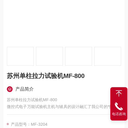
苏州单柱拉力试验机MF-800
产品简介
苏州单柱拉力试验机MF-800
微控式电子万能试验机主机与辅具的设计融汇了我公司的*技术，
外形美观，操作方便，性能稳定可靠。系统通过控制器，经调速
电话咨询
系统控制伺服电机转动，经减速系统减速后通过精密丝杠副带横
产品型号：MF-3204
梁上升、下降，完成试样的拉伸力学性能试验，无污染、噪音