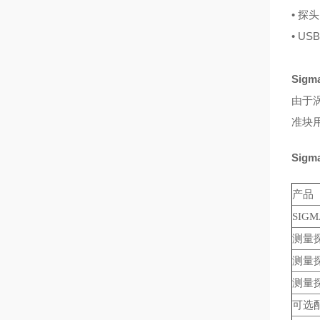
• 
• U
Sig
由于
准块用
Sig
产品
SIGM
测量探
测量探
测量探
可选