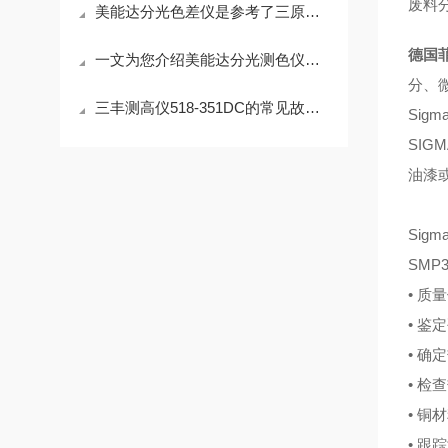
废料
美能达分光色差仪是参考了三原色的原理研发的
德国
一文为您介绍美能达分光测色仪在日常生活中的应用
分、微
三丰测高仪518-351DC的常见故障及解决方法介绍
Sig
SIG
油漆
Sig
SM
• 质
• 鉴
• 
• 
• 铜
• 