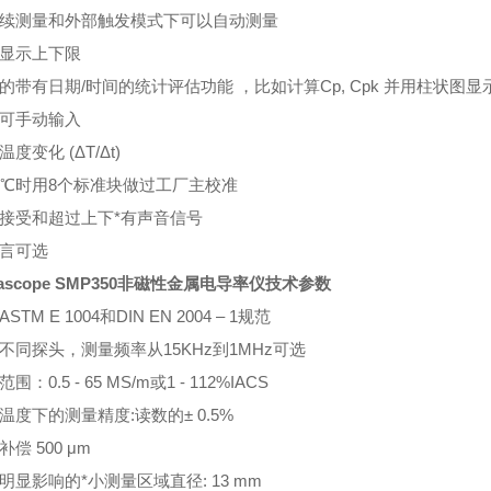
在连续测量和外部触发模式下可以自动测量
形显示上下限
量的带有日期/时间的统计评估功能 ，比如计算Cp, Cpk 并用柱状图显
度可手动输入
温度变化 (ΔT/Δt)
20℃时用8个标准块做过工厂主校准
量接受和超过上下*有声音信号
语言可选
mascope SMP350非磁性金属电导率仪技术参数
ASTM E 1004和DIN EN 2004 – 1规范
据不同探头，测量频率从15KHz到1MHz可选
范围：0.5 - 65 MS/m或1 - 112%IACS
境温度下的测量精度:读数的± 0.5%
补偿 500 μm
有明显影响的*小测量区域直径: 13 mm