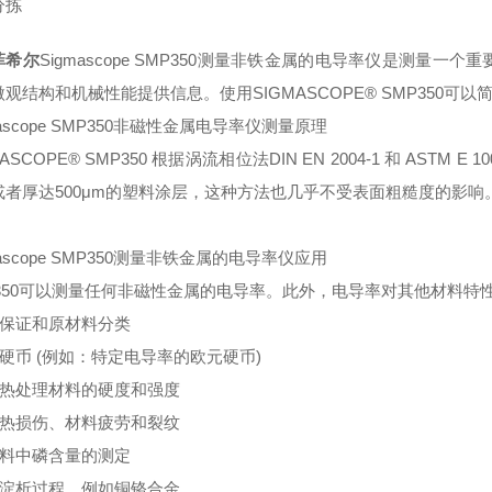
分拣
菲希尔
Sigmascope SMP350测量非铁金属的电导率仪是测量
观结构和机械性能提供信息。使用SIGMASCOPE® SMP350可以
mascope SMP350非磁性金属电导率仪测量原理
MASCOPE® SMP350 根据涡流相位法DIN EN 2004-1 和 AS
或者厚达500μm的塑料涂层，这种方法也几乎不受表面粗糙度的影响
mascope SMP350测量非铁金属的电导率仪应用
P350可以测量任何非磁性金属的电导率。此外，电导率对其他材料
量保证和原材料分类
定硬币 (例如：特定电导率的欧元硬币)
确定热处理材料的硬度和强度
检查热损伤、材料疲劳和裂纹
材料中磷含量的测定
跟踪淀析过程，例如铜铬合金