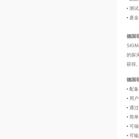
• 测
• 废
德国菲
SIG
的探
获得
德国菲
• 配
• 用
• 
• 
• 
• 