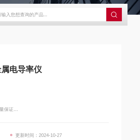
00d色差仪操作说明
三丰电子数显高度规543-471B
SJ-210三丰
金属电导率仪
量保证
率）
稳定性控制
更新时间：2024-10-27