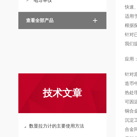
电导率仪
快速、
适用
查看全部产品
根据探
针对
我们提
应用
针对
造币
技术文章
热处
可因
铜合
沉淀
数显拉力计的主要使用方法
合金