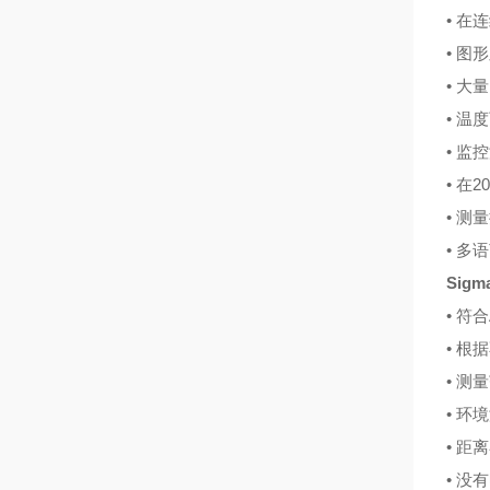
• 
• 图
• 大
• 温
• 监控
• 在
• 测
• 多
Sig
• 符合
• 根
• 测量
• 环
• 距离
• 没