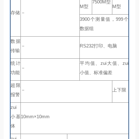
7500M型
M型
M型
存储
－
3900个测量值，999个
数据组
数据
－
RS232打印、电脑
传输
统计
平均值、zui大值、zui
－
功能
小值、标准偏差
超限
－
上下限
报警
zui
小基
10mm×10mm
体
zui