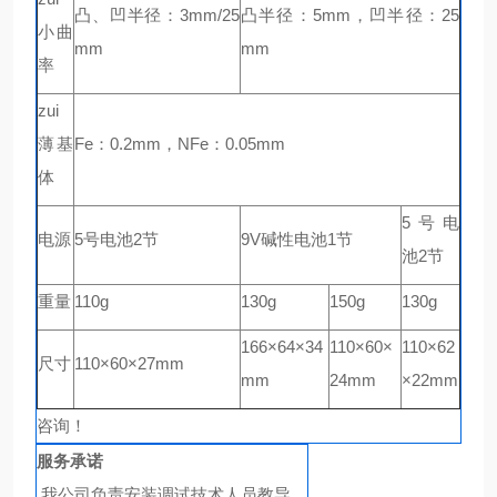
凸、凹半径：3mm/25
凸半径：5mm，凹半径：25
小曲
mm
mm
率
zui
薄基
Fe：0.2mm，NFe：0.05mm
体
5号电
电源
5号电池2节
9V碱性电池1节
池2节
重量
110g
130g
150g
130g
166×64×34
110×60×
110×62
尺寸
110×60×27mm
mm
24mm
×22mm
咨询！
服务承诺
我公司负责安装调试技术人员教导