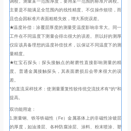
调校。测量某一范围厚度，要用某一范围的标准片调校。
主要是不能满足全范围内的线性精度。不仅操作烦琐，而
且也会因标准片表面粗糙失效，增大系统误差。
★
温度补偿：涂覆层厚度的测量受温度影响非常大。同一
工件在不同温度下测量会得出很大的误差。所以好的测厚
仪应该具备理想的温度补偿技术，以保证不同温度下的测
量精度。
★
红宝石探头：探头接触点的耐磨性直接影响测量的精
度。普通金属接触探头，其表面磨损后会带来很大的误
差。
*的直流采样技术：使测量重复性较传统交流技术有*的*和
提高。
双功能用途：
1.测量钢、铁等铁磁性（Fe）金属基体上的非磁性涂镀层
的厚度，如油漆层、各种防腐涂层、涂料、粉末喷涂、塑