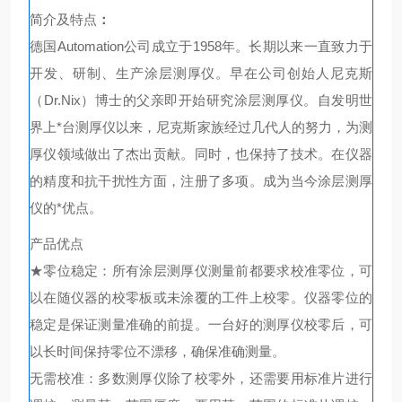
简介及特点
：
德国Automation公司成立于1958年。长期以来一直致力于
开发、研制、生产涂层测厚仪。早在公司创始人尼克斯
（Dr.Nix）博士的父亲即开始研究涂层测厚仪。自发明世
界上*台测厚仪以来，尼克斯家族经过几代人的努力，为测
厚仪领域做出了杰出贡献。同时，也保持了技术。在仪器
的精度和抗干扰性方面，注册了多项。成为当今涂层测厚
仪的*优点。
产品优点
★
零位稳定：所有涂层测厚仪测量前都要求校准零位，可
以在随仪器的校零板或未涂覆的工件上校零。仪器零位的
稳定是保证测量准确的前提。一台好的测厚仪校零后，可
以长时间保持零位不漂移，确保准确测量。
无需校准：多数测厚仪除了校零外，还需要用标准片进行