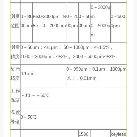
0－2000μ
测量
0－30
Fe:0-3000μm N
0－20
0－50
m
0－500
范围
00μm
Fe：0－2000μm
00μm
00μm
0－5000μ
0μm
m
测量
0－50μm：≤±1μm， 50－1000μm：≤±1.5%，
精度
1000－2000μm：≤±2%， 2000－5000μm≤±3%
显示
0－999μm：0.1μm，1000μm
0.1μm
精度
以上，0.01mm
工作
－10 －＋60℃
温度
温度
0－50℃
补偿
1500
keyless