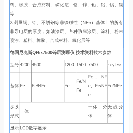
料、橡胶、合成材料、磷化层、铬、锌、铅、铝、锡、镉
等
2.测量铜、铝、不锈钢等非铁磁性（NFe）基体上的所有
非导电层的厚度，如油漆层、各种防腐涂层、涂料、粉末
喷涂、塑料、橡胶、合成材料、氧化层等
德国尼克斯QNix7500锌层测厚仪 技术资料
技术参数
型号
4200
4500
1200
1500
7500
keyless
Fe、NF
Fe/N
基体
Fe
Fe/NFe
Fe
e、Fe/NF
Fe/NFe
Fe
e
探头
一体、分
无线分
一体
形式
体
体
显示
LCD数字显示