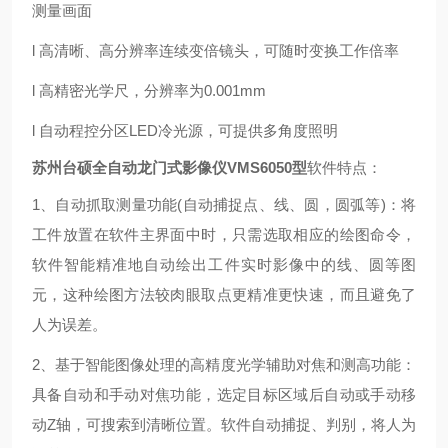
测量画面
l 高清晰、高分辨率连续变倍镜头，可随时变换工作倍率
l 高精密光学尺，分辨率为0.001mm
l 自动程控分区LED冷光源，可提供多角度照明
苏州台硕全自动龙门式影像仪VMS6050型
软件特点：
1、自动抓取测量功能(自动捕捉点、线、圆，圆弧等)：将
工件放置在软件主界面中时，只需选取相应的绘图命令，
软件智能精准地自动绘出工件实时影像中的线、圆等图
元，这种绘图方法较肉眼取点更精准更快速，而且避免了
人为误差。
2、基于智能图像处理的高精度光学辅助对焦和测高功能：
具备自动和手动对焦功能，选定目标区域后自动或手动移
动Z轴，可搜索到清晰位置。软件自动捕捉、判别，将人为