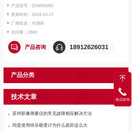
描生成鸟瞰影像地图，实现点哪走哪的全屏目标牵引，测量结果
产品型号：QVMS6050
的生成图形与影像地图图影同步，它可点击图形自动回位、全屏
更新时间：2024-10-27
鹰眼放大。可对任意被测尺寸通过标件实测修正造影成像误差，
并对其进行标定，从而提高关键数据的批测精度。
厂商性质：代理商
访问量：2869
18912626031
产品咨询
产品分类
技术文章
电话咨询
苏州影像测量仪的常见故障相应解决方法
同是使用得乐硬度计为什么差距这么大