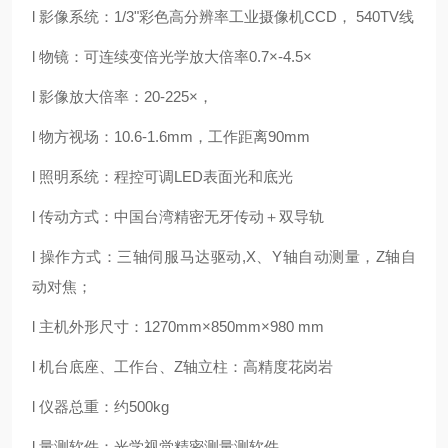
l 影像系统：1/3"彩色高分辨率工业摄像机CCD， 540TV线
l 物镜：可连续变倍光学放大倍率0.7×-4.5×
l 影像放大倍率：20-225×，
l 物方视场：10.6-1.6mm，工作距离90mm
l 照明系统：程控可调LED表面光和底光
l 传动方式：中国台湾精密无牙传动＋双导轨
l 操作方式：三轴伺服马达驱动,X、Y轴自动测量，Z轴自
动对焦；
l 主机外形尺寸：1270mm×850mm×980 mm
l 机台底座、工作台、Z轴立柱：高精度花岗岩
l 仪器总重：约500kg
l 量测软件：光学视觉精密测量测软件