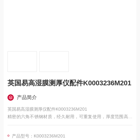
英国易高湿膜测厚仪配件K0003236M201
产品简介
英国易高湿膜测厚仪配件K0003236M201
精密的六角不锈钢材质，经久耐用，可重复使用，厚度范围高可
达 3000μm （120mils）。
这些六边湿膜梳的大小各不相同，有24或36个测量值可选，根据
产品型号：K0003236M201
型号不同，有增加 的精确度可选。