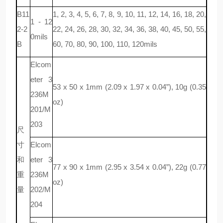
B11
1, 2, 3, 4, 5, 6, 7, 8, 9, 10, 11, 12, 14, 16, 18, 20,
1 - 12
2-2
22, 24, 26, 28, 30, 32, 34, 36, 38, 40, 45, 50, 55,
0mils
B
60, 70, 80, 90, 100, 110, 120mils
Elcom
eter 3
53 x 50 x 1mm (2.09 x 1.97 x 0.04”), 10g (0.35
236M
oz)
201/M
203
尺
寸
Elcom
和
eter 3
77 x 90 x 1mm (2.95 x 3.54 x 0.04”), 22g (0.77
重
236M
oz)
量
202/M
204