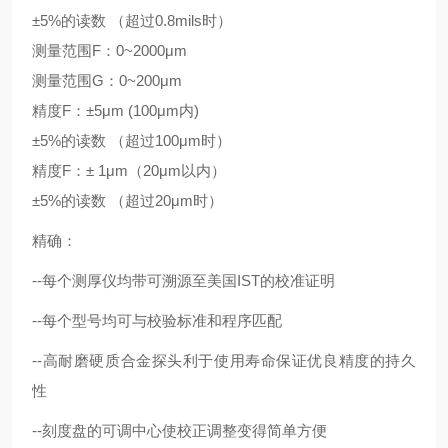
±5%的读数 （超过0.8mils时）
测量范围F：0~2000μm
测量范围G：0~200μm
精度F：±5μm (100μm内)
±5%的读数 （超过100μm时）
精度F：± 1μm（20μm以内）
±5%的读数 （超过20μm时）
精确：
--每个测厚仪均带可溯源至美国IST的校准证明
--每个型号均可与校验标准和程序匹配
--高耐磨硬质合金探头利于使用寿命保证优良精度的持久
性
--刻度盘的可调中心使校正调整变得简单方便