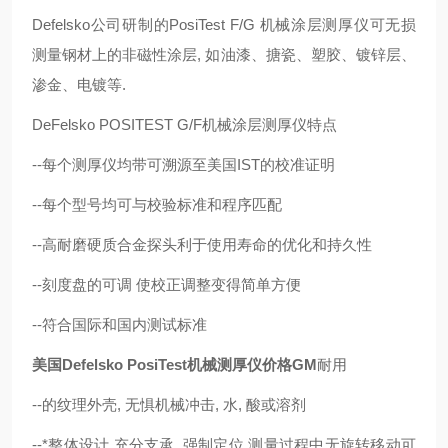
Defelsko公司研制的PosiTest F/G 机械涂层测厚仪可无损
测量钢材上的非磁性涂层, 如油漆、搪瓷、塑胶、镀锌层、
渗金、电镀等.
DeFelsko POSITEST G/F机械涂层测厚仪特点
--每个测厚仪均带可溯源至美国IST的校准证明
--每个型号均可与校验标准和程序匹配
--高耐磨硬质合金探头利于使用寿命的优化和持久性
--刻度盘的可调 使校正调整变得简单方便
--符合国际和国内测试标准
美国Defelsko PosiTest机械测厚仪价格GM
耐用
--的纹理外壳, 无惧机械冲击, 水, 酸或溶剂
--*整体设计,充分支承, 强制定位,测量过程中无旋转移动可