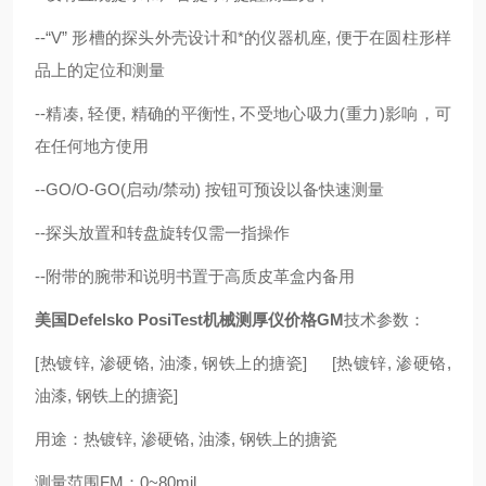
--“V” 形槽的探头外壳设计和*的仪器机座, 便于在圆柱形样
品上的定位和测量
--精凑, 轻便, 精确的平衡性, 不受地心吸力(重力)影响，可
在任何地方使用
--GO/O-GO(启动/禁动) 按钮可预设以备快速测量
--探头放置和转盘旋转仅需一指操作
--附带的腕带和说明书置于高质皮革盒内备用
美国Defelsko PosiTest机械测厚仪价格GM
技术参数：
[热镀锌, 渗硬铬, 油漆, 钢铁上的搪瓷] [热镀锌, 渗硬铬,
油漆, 钢铁上的搪瓷]
用途：热镀锌, 渗硬铬, 油漆, 钢铁上的搪瓷
测量范围FM：0~80mil