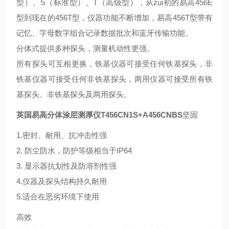
型）、S（标准型）、T（高级型），从zui初的易高456E
型到现在的456T型，仪器功能不断增加，易高456T型带有
记忆、字母数字组合记录数据批次和蓝牙传输功能。
分体式提供多种探头，测量机动性更强。
所有探头可互相更换，铁基仪器可接受任何铁基探头，非
铁基仪器可接受任何非铁基探头，两用仪器可接受所有铁
基探头、非铁基探头及两用探头。
英国易高分体涂层测厚仪T456CN1S+A456CNBS
坚固
1.密封、耐用、抗冲击性强
2. 防尘防水，防护等级相当于IP64
3. 显示器抗划性及防溶剂性强
4.仪器及探头结构持久耐用
5.适合在恶劣环境下使用
高效