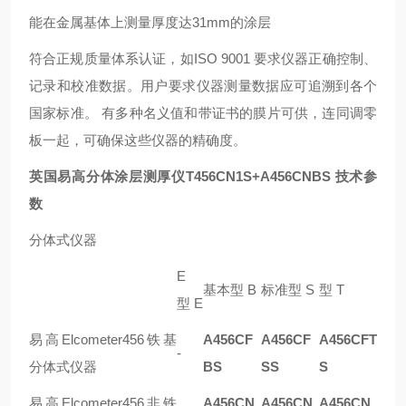
能在金属基体上测量厚度达31mm的涂层
符合正规质量体系认证，如ISO 9001 要求仪器正确控制、
记录和校准数据。用户要求仪器测量数据应可追溯到各个
国家标准。 有多种名义值和带证书的膜片可供，连同调零
板一起，可确保这些仪器的精确度。
英国易高分体涂层测厚仪T456CN1S+A456CNBS 技术参
数
分体式仪器
E
基本型 B
标准型 S
型 T
型 E
易高Elcometer456铁基
A456CF
A456CF
A456CFT
-
分体式仪器
BS
SS
S
易高Elcometer456非铁
A456CN
A456CN
A456CN