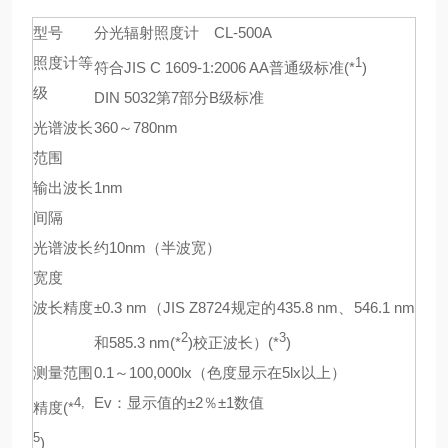
型号
分光辐射照度计 CL-500A
照度计等
1
符合JIS C 1609-1:2006 AA普通级标准(*
)
级
DIN 5032第7部分B级标准
光谱波长
360～780nm
范围
输出波长
1nm
间隔
光谱波长
约10nm（半波宽）
宽度
波长精度
±0.3 nm（JIS Z8724规定的435.8 nm、546.1 nm
2
3
和585.3 nm(*
)校正波长）(*
)
测量范围
0.1～100,000lx（色度显示在5lx以上）
Ev：显示值的±2％±1数值
4,
精度(*
5
)