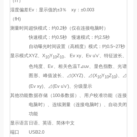
（fT）
湿度偏差
Ev：显示值的±3％ xy：±0.003
（fH)
测量时间
超快模式：约0.2秒（仅在连接电脑时）
快速模式：约0.5秒 慢速模式：约2.5秒
自动曝光时间设置（高精度）模式：约0.5~27秒
显示模式
XYZ、X
Y
Z
、 Ev xy、Ev u'v'、特征波长、
10
10
10
色纯度、Ev、相关色温T⊿uv、显色指数、光谱
图形、峰值波长、⊿(XYZ)、⊿(X
Y
Z
)、⊿
10
10
10
(Ev xy)、⊿(Ev u'v')、分级显示
其他功能
数据存储（100条数据）、用户校准功能（连接
电脑时）、连续测量（连接电脑时）、自动关闭
功能
显示语言
日语、英语、简体中文
端口
USB2.0