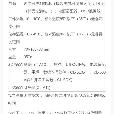
电源
内置可充锂电池（每次充电可测量时间：6小时
（新品充满电））、电源适配器、USB数据线
工作温湿
-10～40℃、相对湿度85%以下（35℃）/无凝露
度范围
储存温湿
-10～45℃、相对湿度85%以下（35℃）/无凝露
度范围
尺寸
70×165×83 mm
重量
350g
标准配件
护盖（T-A13）、软包、USB数据线、电源适配
器、手绳、数据管理软件（CL-S10w）、CL-500
A软件开发工具包（CL-SDK)
可选配件
遮光筒(CL-A11)
*1当测量速度模式设为快速模式时得到第7.6.3部分的响应
时间
*2对于585.3nm，使用587.6nm的校正波长进行替代测量