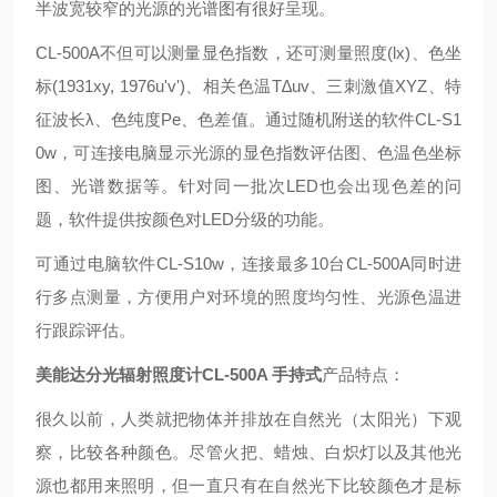
半波宽较窄的光源的光谱图有很好呈现。
CL-500A不但可以测量显色指数，还可测量照度(lx)、色坐
标(1931xy, 1976u'v')、相关色温T∆uv、三刺激值XYZ、特
征波长λ、色纯度Pe、色差值。通过随机附送的软件CL-S1
0w，可连接电脑显示光源的显色指数评估图、色温色坐标
图、光谱数据等。针对同一批次LED也会出现色差的问
题，软件提供按颜色对LED分级的功能。
可通过电脑软件CL-S10w，连接最多10台CL-500A同时进
行多点测量，方便用户对环境的照度均匀性、光源色温进
行跟踪评估。
美能达分光辐射照度计CL-500A 手持式
产品特点：
很久以前，人类就把物体并排放在自然光（太阳光）下观
察，比较各种颜色。尽管火把、蜡烛、白炽灯以及其他光
源也都用来照明，但一直只有在自然光下比较颜色才是标