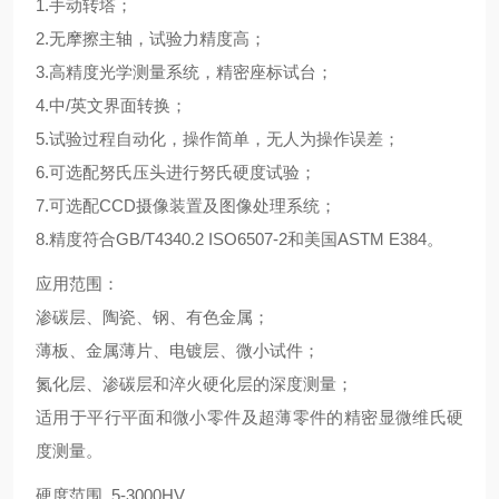
1.手动转塔；
2.无摩擦主轴，试验力精度高；
3.高精度光学测量系统，精密座标试台；
4.中/英文界面转换；
5.试验过程自动化，操作简单，无人为操作误差；
6.可选配努氏压头进行努氏硬度试验；
7.可选配CCD摄像装置及图像处理系统；
8.精度符合GB/T4340.2 ISO6507-2和美国ASTM E384。
应用范围：
渗碳层、陶瓷、钢、有色金属；
薄板、金属薄片、电镀层、微小试件；
氮化层、渗碳层和淬火硬化层的深度测量；
适用于平行平面和微小零件及超薄零件的精密显微维氏硬
度测量。
硬度范围 5-3000HV