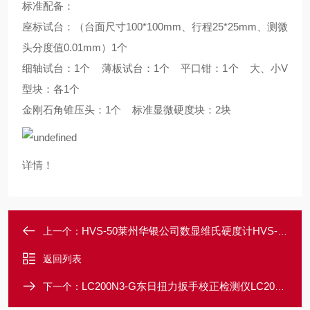
标准配备：
座标试台：（台面尺寸100*100mm、行程25*25mm、测微
头分度值0.01mm）1个
细轴试台：1个 薄板试台：1个 平口钳：1个 大、小V
型块：各1个
金刚石角锥压头：1个 标准显微硬度块：2块
详情！
HVS-50莱州华银公司数显维氏硬度计HVS-50型 可测渗碳层
上一个：
返回列表
LC200N3-G东日扭力扳手校正检测仪LC200N3-G
下一个：