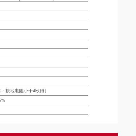
地可靠：接地电阻小于4欧姆）
5%