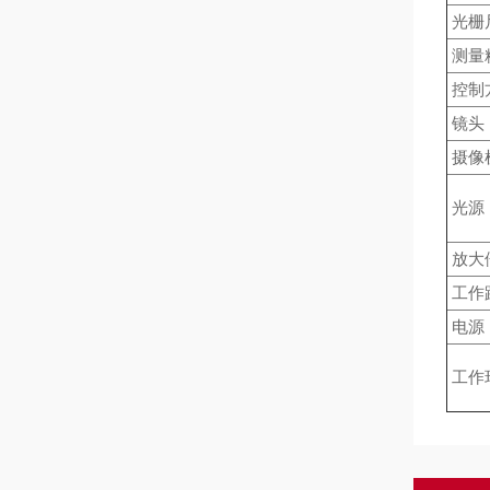
光栅
测量
控制
镜
摄像
光源
放
工
电源
工作