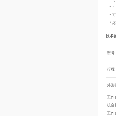
* 
* 
* 
技术
型号
行程
外形
工作
机
工作