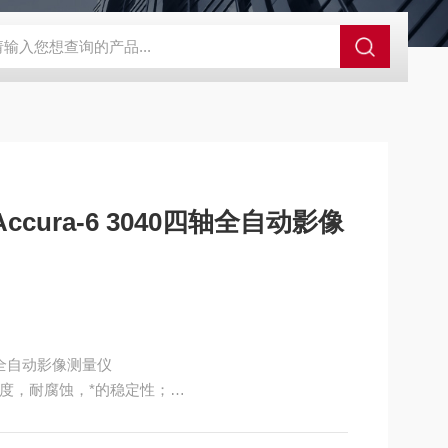
00d色差仪操作说明
三丰电子数显高度规543-471B
SJ-210三丰
cura-6 3040四轴全自动影像
四轴全自动影像测量仪
度，耐腐蚀，*的稳定性；
面硬氧处理，稳定性好；
少机械位移误差；