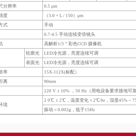
尺分辨率
0.5 μm
精度
（3.0 + L / 150）μm
方式
手动
头
0.7-4.5 手动连续变倍镜头
机
高解析1/3 ” 彩色CCD 摄像机
轮廓光
LED冷光源，亮度连续可调
表面光
LED冷光源，亮度连续可调
大倍率
15X-112X(标配）
作距离
90mm
220 V ± 10% ，50 Hz（用电设备要求接
2 0℃ ± 2℃，温度变化＜2℃/hr，湿度45% ~ 7
环境
振动＜0.002g，低于15Hz