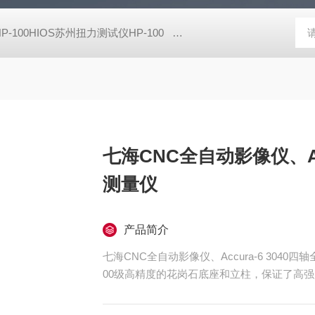
HP-100HIOS苏州扭力测试仪HP-100
CM-700D维修美能达CM-7
七海CNC全自动影像仪、Ac
测量仪
产品简介
七海CNC全自动影像仪、Accura-6 3040
00级高精度的花岗石底座和立柱，保证了高强
双层高精度高强度全铝合金的移动工作台，表
精密的V型导轨，和高精度无牙螺杆传动，减