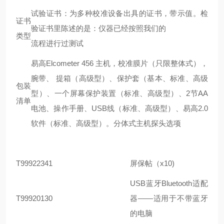
试验证书：为多种校准设备出具的证书，带示值。检
证书
验证书里陈述的是：仪器已经按照我们的
类型
流程进行过测试
易高Elcometer 456 主机，校准膜片（只限整体式），
腕带、 提箱（高级型）、保护套（基本、标准、高级
包装
型）、一个屏幕保护装置（标准、高级型）、2节AA
清单
电池、操作手册、USB线（标准、高级型）、易高2.0
软件（标准、高级型）。分体式主机探头选项
T99922341
屏保帖（x10)
USB蓝牙Bluetooth适配
T99920130
器——适用于不带蓝牙
的电脑