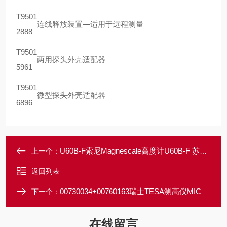
T9501
连线释放装置—适用于远程测量
2888
T9501
两用探头外壳适配器
5961
T9501
微型探头外壳适配器
6896
U60B-F索尼Magnescale高度计U60B-F 苏州大量批发
上一个：
返回列表
00730034+00760163瑞士TESA测高仪MICRO-HITE 600 型号00730034+00760163
下一个：
在线留言