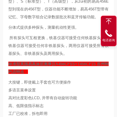
型）、S（标准型）、T（高级型），从zui初的易高456E
型到现在的456T型，仪器功能不断增加，易高456T型带有
记忆、字母数字组合记录数据批次和蓝牙传输功能。
分体式提供多种探头，测量机动性更强。
所有探头可互相更换，铁基仪器可接受任何铁基探头，非
电话咨询
铁基仪器可接受任何非铁基探头，两用仪器可接受所有铁
基探头、非铁基探头及两用探头。
标准型英国易高涂层测厚仪A456CFSS+T456CF1S 苏州特
约店特点：
大按键，即使戴上手套也可方便操作
多语言菜单设置
高对比度彩色LCD, 并带有自动旋转功能
高、低限值指示标志
工厂已校准，拆包即用