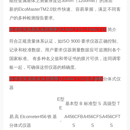
能在金属基体上测量厚度达30mm（1200mils）的涂层
新的ElcoMasterTM2.0软件快速、容易掌握，满足不同客
户的多种检测报告要求。
标准型英国易高涂层测厚仪A456CFSS+T456CF1S
简介
符合正规质量体系认证，如ISO 9000 要求仪器正确控制、
记录和校准数据。用户要求仪器测量数据应可追溯到各个
国家标准。 有多种名义值和带证书的膜片可供，连同调零
板一起，可确保这些仪器的精确度,
标准型英国易高涂层测厚仪A456CFSS技术参数
分体式仪
器
E型
基本型 B
标准型 S
高级型 T
E
易高Elcometer456铁基
A456CFB
A456CFS
A456CFT
-
分体式仪器
S
S
S