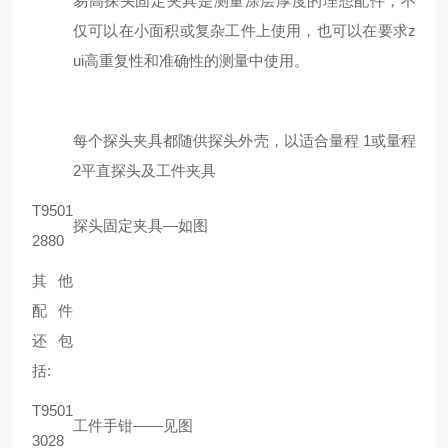
易高探头固定夹具是测量涂层厚度的理想配件，不
仅可以在小面积或复杂工件上使用，也可以在要求z
ui高重复性和准确性的测量中使用。
每个探头夹具都随供探头外壳，以适合量程 1或量程
2平直探头及工件夹具
T9501
探头固定夹具—如图
2880
其他
配件
还包
括:
T9501
工件手钳——见图
3028