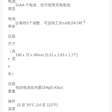
电池
2xAA 干电池，也可使用充电电池
类型
电池
5
以每秒1个读数，可连续工作zui长24小时
寿命
仪器
尺寸
（高
140 x 72 x 45mm (5.51 x 2.83 x 1.77")
x宽
x
长）
仪器
包括电池在内重154g(5.43oz)
重量
操作
-10 至 50°C (14 至 122°F)
温度