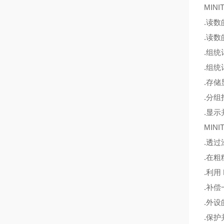
MIN
.读数的
.读数的
.组统计
.组统计
.存
.分组
.显示
MIN
.透过
.在粗
.利用 
.补偿
.外设
.保护