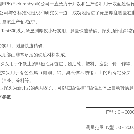
国EPK(Elektrophysik)公司一直致力于开发和生产各种用于
K公司与各标准化组织和研究院一道，成功地推进了涂层厚度测量在
司是该生产领域的*。
iniTest600系列涂层测厚仪小巧实用、测量快速精确。探头顶部由
巧实用、测量快速精确。
头顶部由非常耐磨的硬质材料制成。
型探头用于钢铁上的非磁性涂镀层，如油漆、塑料、搪瓷、铬、锌等
型探头用于有色金属（如铜、铝、奥氏体不锈钢）上的所有绝缘层
、油漆、涂料等。
N型探头为新开发的两用探头，可以在磁性和非磁性基体上自动转换测
术参数
F型：0～300
测量范围
N型：0～200