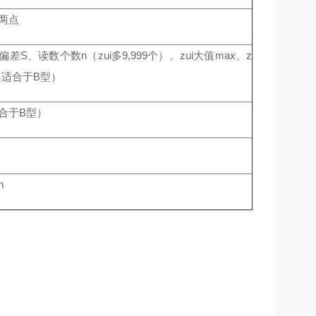
两点
差S、读数个数n（zui多9,999个）、zui大值max、z
（不适合于B型）
适合于B型）
m