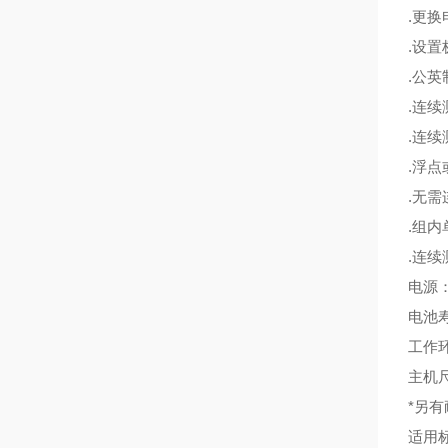
.更换
.设置
.公英制
.连续
.连续
.浮点
.无需
.组内
.连续
电源
电池寿
工作环
主机尺
*另
适用