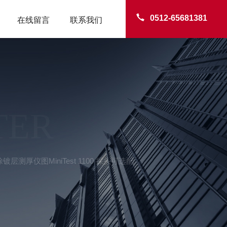
0512-65681381
在线留言
联系我们
TER
密涂镀层测厚仪图MiniTest 1100 探头可选配