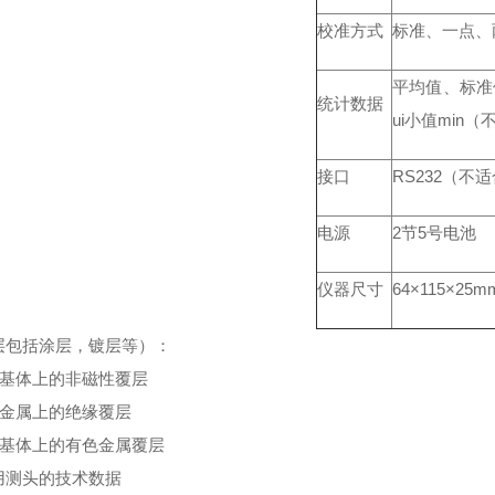
校准方式
标准、一点、
平均值、标准偏
统计数据
ui小值min
接口
RS232（不
电源
2节5号电池
仪器尺寸
64×115×25m
层包括涂层，镀层等）：
铁基体上的非磁性覆层
色金属上的绝缘覆层
绝缘基体上的有色金属覆层
用测头的技术数据