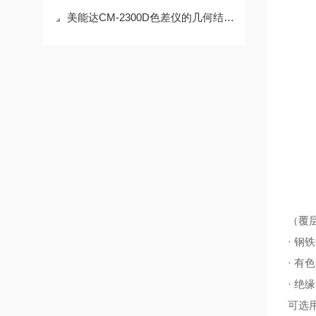
美能达CM-2300D色差仪的几何结构可分为以下两种
（覆
· 钢
· 有
· 
可选