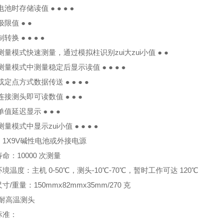
电池时存储读值 ● ● ● ●
极限值 ● ●
转换 ● ● ● ●
测量模式快速测量，通过模拟柱识别zui大zui小值 ● ●
测量模式中测量稳定后显示读值 ● ● ● ●
或定点方式数据传送 ● ● ● ●
连接测头即可读数值 ● ● ●
单值延迟显示 ● ● ●
测量模式中显示zui小值 ● ● ● ●
：1X9V碱性电池或外接电源
命：10000 次测量
境温度：主机 0-50℃，测头-10℃-70℃，暂时工作可达 120℃
寸/重量：150mmx82mmx35mm/270 克
有耐高温测头
标准：