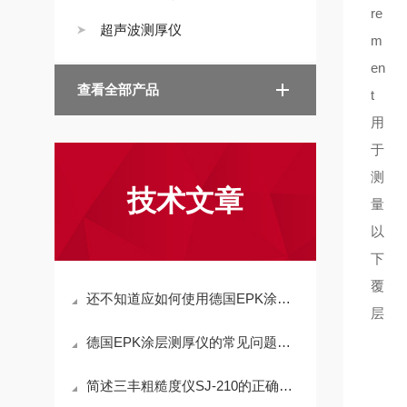
re
超声波测厚仪
m
en
查看全部产品
t
用
于
测
技术文章
量
以
下
覆
还不知道应如何使用德国EPK涂层测厚仪？进来看
层
德国EPK涂层测厚仪的常见问题解决方法分享
简述三丰粗糙度仪SJ-210的正确维护保养关键步骤