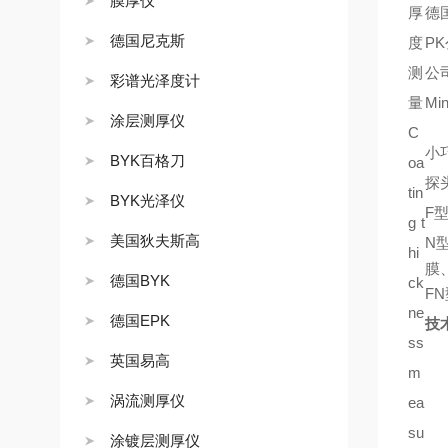
膜厚仪
厚
德
德国尼克斯
度
P
测
公
彩谱光泽度计
量
M
涂层测厚仪
C
小
BYK百格刀
oa
探
tin
BYK光泽仪
F
g t
美国狄夫斯高
N
hi
膜
德国BYK
ck
F
ne
德国EPK
技
ss
英国易高
m
涡流测厚仪
ea
su
涂镀层测厚仪