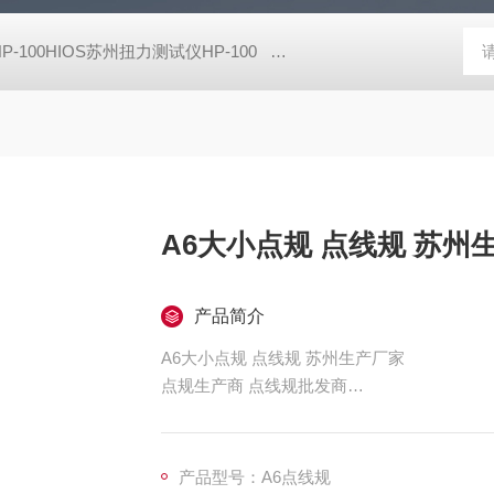
HP-100HIOS苏州扭力测试仪HP-100
CM-700D维修美能达CM-7
A6大小点规 点线规 苏州
产品简介
A6大小点规 点线规 苏州生产厂家
点规生产商 点线规批发商
黑点卡 面积对比卡 苹果点规 欢迎来图定制！
产品型号：A6点线规