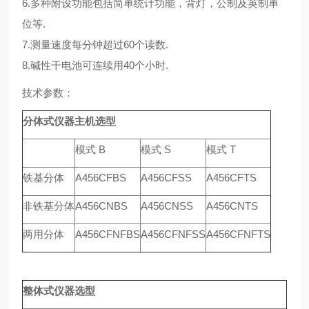
6.多种附设功能包括简单统计功能，背灯，公制及英制单
位等.
7.测量速度每分钟超过60个读数.
8.碱性干电池可连续用40个小时.
技术参数：
分体式仪器主机选型
模式 B
模式 S
模式 T
铁基分体
A456CFBS
A456CFSS
A456CFTS
非铁基分体
A456CNBS
A456CNSS
A456CNTS
两用分体
A456CFNFBS
A456CFNFSS
A456CFNFTS
整体式仪器选型