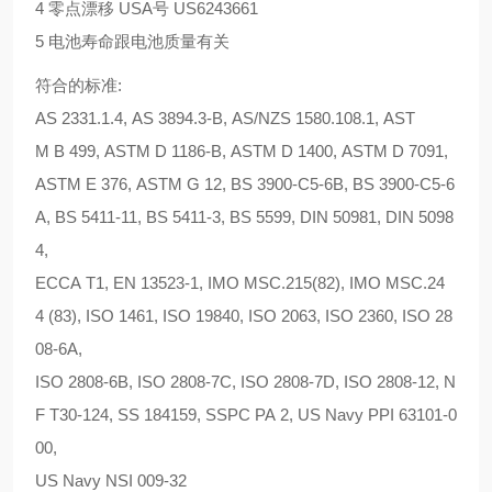
4 零点漂移 USA号 US6243661
5 电池寿命跟电池质量有关
符合的标准:
AS 2331.1.4, AS 3894.3-B, AS/NZS 1580.108.1, AST
M B 499, ASTM D 1186-B, ASTM D 1400, ASTM D 7091,
ASTM E 376, ASTM G 12, BS 3900-C5-6B, BS 3900-C5-6
A, BS 5411-11, BS 5411-3, BS 5599, DIN 50981, DIN 5098
4,
ECCA T1, EN 13523-1, IMO MSC.215(82), IMO MSC.24
4 (83), ISO 1461, ISO 19840, ISO 2063, ISO 2360, ISO 28
08-6A,
ISO 2808-6B, ISO 2808-7C, ISO 2808-7D, ISO 2808-12, N
F T30-124, SS 184159, SSPC PA 2, US Navy PPI 63101-0
00,
US Navy NSI 009-32