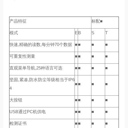
产品特征
标配■
模式
E
B
S
T
快速,精确的读数,每分钟70个数据
■
■
■
■
可重复性测量
■
■
■
■
直观菜单导航,25种语言可选
■
■
■
■
坚固,紧凑,防水防尘等级相当于IP6
■
■
■
■
4
大按钮
■
■
■
■
USB通过PC机供电
■
■
■
■
检测证书
■
■
■
■