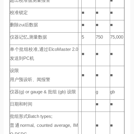
超出校准值测量报警
■
校准锁定
■
■
■
删除zui后数据
■
■
■
仪器记忆,测量数据
5
750
75,000
单个批组校准,通过ElcoMaster 2.0
■
■
■
发送到PC机
设限
■
■
■
用户预设听、闻报警
仪器(g) or gauge & 批组 (gb) 设限
g
gb
日期和时间
■
■
批组形式Batch types;
普通normal, counted average, IM
■
■