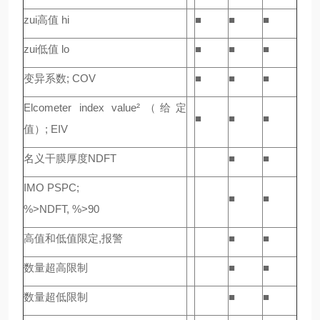
zui高值 hi
■
■
■
zui低值 lo
■
■
■
变异系数; COV
■
■
■
Elcometer index value²（给定
■
■
■
值）; EIV
名义干膜厚度NDFT
■
■
IMO PSPC;
■
■
%>NDFT, %>90
高值和低值限定,报警
■
■
数量超高限制
■
■
数量超低限制
■
■