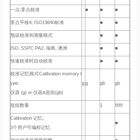
一点;零点校准
■
■
■
零点平移4; ISO19840标准
■
■
预设校准和测量模式
■
■
ISO, SSPC PA2, 瑞典, 澳洲
■
■
快速校准时自动校准
■
■
校准记忆模式Calibration memory t
ype;
g
g
gb
gb
仪器 (g) or 仪器&批组(gb)
批组数量
1
999
Calibration 记忆;
■
3个用户可编程记忆