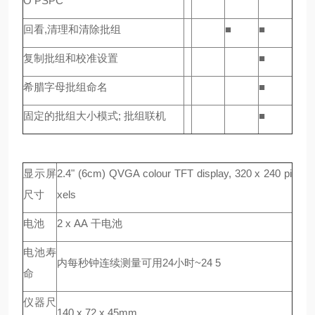
O PSPC
回看,清理和清除批组
■
■
复制批组和校准设置
■
希腊字母批组命名
■
固定的批组大小模式; 批组联机
■
显示屏
2.4" (6cm) QVGA colour TFT display, 320 x 240 pi
尺寸
xels
电池
2 x AA 干电池
电池寿
内每秒钟连续测量可用24小时~24 5
命
仪器尺
140 x 72 x 45mm