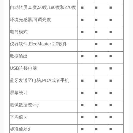
自动转屏,0.度,90度,180度和270度
■
■
■
环境光感器,可调亮度
■
■
■
电筒模式
■
■
■
仪器软件,ElcoMaster 2.0软件
■
■
数据输出
■
■
■
USB连接电脑
■
■
蓝牙发送至电脑,PDA或者手机
■
■
■
屏幕统计
■
■
■
测试数据统计ç
■
■
■
平均值 x
■
■
■
标准偏差ó
■
■
■