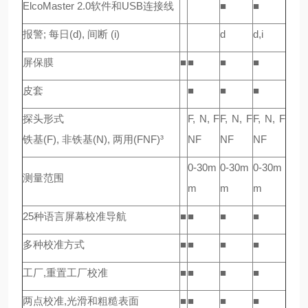
ElcoMaster 2.0软件和USB连接线
■
■
报警; 每日(d), 间断 (i)
d
d,i
屏保膜
■
■
■
■
皮套
■
■
■
探头形式
F, N, F
F, N, F
F, N, F
铁基(F), 非铁基(N), 两用(FNF)³
NF
NF
NF
0-30m
0-30m
0-30m
测量范围
m
m
m
25种语言屏幕校准导航
■
■
■
■
多种校准方式
■
■
■
■
工厂,重置工厂校准
■
■
■
■
两点校准,光滑和粗糙表面
■
■
■
■