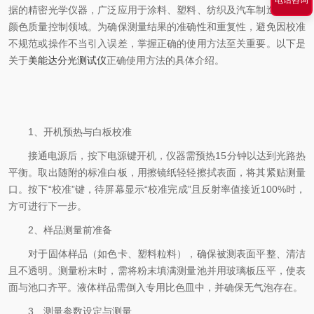
据的精密光学仪器，广泛应用于涂料、塑料、纺织及汽车制造行业的
颜色质量控制领域。为确保测量结果的准确性和重复性，避免因校准
不规范或操作不当引入误差，掌握正确的使用方法至关重要。以下是
关于
美能达分光测试仪
正确使用方法的具体介绍。
1、开机预热与白板校准
接通电源后，按下电源键开机，仪器需预热15分钟以达到光路热
平衡。取出随附的标准白板，用擦镜纸轻轻擦拭表面，将其紧贴测量
口。按下“校准”键，待屏幕显示“校准完成”且反射率值接近100%时，
方可进行下一步。
2、样品测量前准备
对于固体样品（如色卡、塑料粒料），确保被测表面平整、清洁
且不透明。测量粉末时，需将粉末填满测量池并用玻璃板压平，使表
面与池口齐平。液体样品需倒入专用比色皿中，并确保无气泡存在。
3、测量参数设定与测量