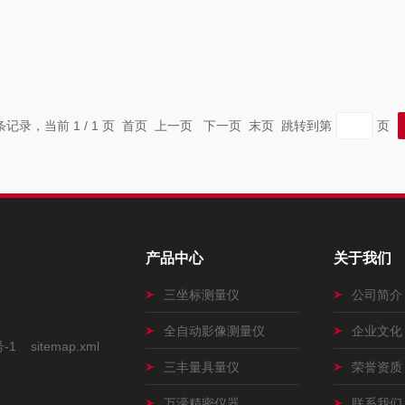
 条记录，当前 1 / 1 页 首页 上一页 下一页 末页 跳转到第
页
产品中心
关于我们
三坐标测量仪
公司简介
全自动影像测量仪
企业文化
号-1
sitemap.xml
三丰量具量仪
荣誉资质
万濠精密仪器
联系我们